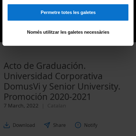
Permetre totes les galetes
Només utilitzar les galetes necessàries
Acto de Graduación.
Universidad Corporativa
DomusVi y Senior University.
Promoción 2020-2021
7 March, 2022
Catalan
Download
Share
Notify