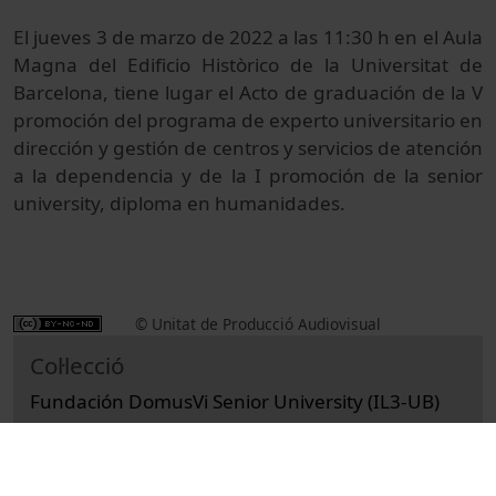
El jueves 3 de marzo de 2022 a las 11:30 h en el Aula
Magna del Edificio Històrico de la Universitat de
Barcelona, tiene lugar el Acto de graduación de la V
promoción del programa de experto universitario en
dirección y gestión de centros y servicios de atención
a la dependencia y de la I promoción de la senior
university, diploma en humanidades.
© Unitat de Producció Audiovisual
Col·lecció
Fundación DomusVi Senior University (IL3-UB)
Institutional
Actes