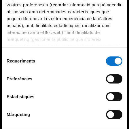
vostres preferències (recordar informació perquè accediu
al lloc web amb determinades característiques que
puguin diferenciar la vostra experiència de la d’altres
usuaris), amb finalitats estadístiques (analitzar com
interactueu amb el lloc web) i amb finalitats de
màrqueting (gestionar la publicitat que s’ofereix
adequant-la en funció dels vostres hàbits de navegació).
Per obtenir més informació sobre les galetes podeu
Selecció
consultar la
Política de galetes del lloc web de la
Requeriments
de
Universitat de Barcelona
.
consentiment
Preferències
Estadístiques
Màrqueting