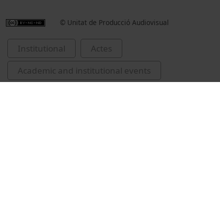
© Unitat de Producció Audiovisual
Institutional
Actes
Academic and institutional events
Universitat de Barcelona
investidures de Doctors Honoris Causa
Andrés Lacueva, Ma. Cristina
Guàrdia-Olmos, Joan, 1958-
Ruscalleda, Carme
Solé Català, Marina
Corominas, Joan