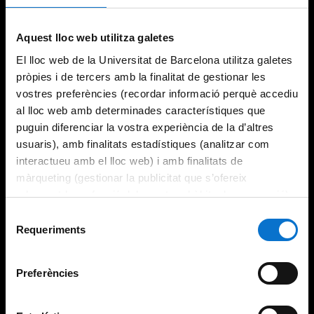
Try again
Aquest lloc web utilitza galetes
El lloc web de la Universitat de Barcelona utilitza galetes
pròpies i de tercers amb la finalitat de gestionar les
vostres preferències (recordar informació perquè accediu
al lloc web amb determinades característiques que
puguin diferenciar la vostra experiència de la d’altres
usuaris), amb finalitats estadístiques (analitzar com
interactueu amb el lloc web) i amb finalitats de
màrqueting (gestionar la publicitat que s’ofereix
adequant-la en funció dels vostres hàbits de navegació).
Per obtenir més informació sobre les galetes podeu
Selecció
consultar la
Política de galetes del lloc web de la
Requeriments
de
Universitat de Barcelona
.
consentiment
Preferències