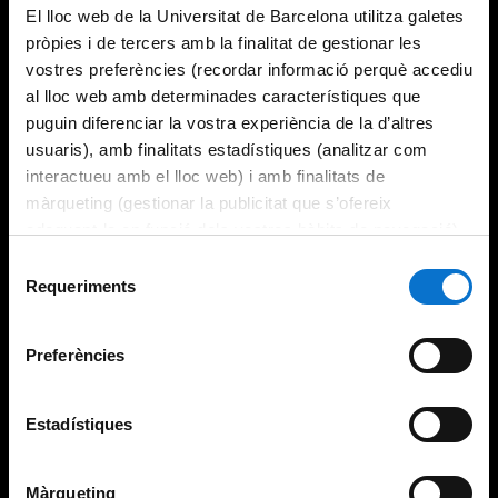
El lloc web de la Universitat de Barcelona utilitza galetes
pròpies i de tercers amb la finalitat de gestionar les
vostres preferències (recordar informació perquè accediu
al lloc web amb determinades característiques que
puguin diferenciar la vostra experiència de la d’altres
usuaris), amb finalitats estadístiques (analitzar com
interactueu amb el lloc web) i amb finalitats de
màrqueting (gestionar la publicitat que s’ofereix
adequant-la en funció dels vostres hàbits de navegació).
Per obtenir més informació sobre les galetes podeu
Selecció
consultar la
Política de galetes del lloc web de la
Requeriments
de
Universitat de Barcelona
.
consentiment
Preferències
Estadístiques
Màrqueting