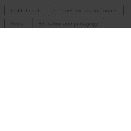
Institutional
Ciències Socials i Jurídiques
Actes
Education and pedagogy
Universitat de Barcelona
Puig Llobet, Montserrat
Ferran Ferrer, Núria
Fallaràs, Cristina, 1968-
inauguracions
violència contra les dones
Zapater Duque, Esther
congressos
recursos educatius oberts UB