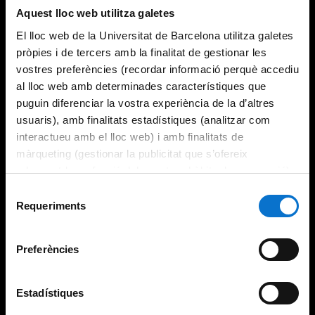
Aquest lloc web utilitza galetes
El lloc web de la Universitat de Barcelona utilitza galetes
pròpies i de tercers amb la finalitat de gestionar les
vostres preferències (recordar informació perquè accediu
al lloc web amb determinades característiques que
puguin diferenciar la vostra experiència de la d’altres
usuaris), amb finalitats estadístiques (analitzar com
interactueu amb el lloc web) i amb finalitats de
màrqueting (gestionar la publicitat que s’ofereix
adequant-la en funció dels vostres hàbits de navegació).
Per obtenir més informació sobre les galetes podeu
Selecció
consultar la
Política de galetes del lloc web de la
Requeriments
de
Universitat de Barcelona
.
consentiment
Preferències
Estadístiques