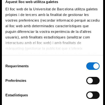
Aquest lloc web utilitza galetes
El lloc web de la Universitat de Barcelona utilitza galetes
pròpies i de tercers amb la finalitat de gestionar les
vostres preferències (recordar informació perquè accediu
al lloc web amb determinades característiques que
puguin diferenciar la vostra experiència de la d’altres
usuaris), amb finalitats estadístiques (analitzar com
interactueu amb el lloc web) i amb finalitats de
màrqueting (gestionar la publicitat que s’ofereix
adequant-la en funció dels vostres hàbits de navegació).
Per obtenir més informació sobre les galetes podeu
Selecció
consultar la
Política de galetes del lloc web de la
Requeriments
de
Universitat de Barcelona
.
consentiment
Preferències
Estadístiques