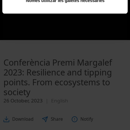
Només utilitzar les galetes necessàries
Conferència Premi Margalef
2023: Resilience and tipping
points. From ecosystems to
society
26 October, 2023
English
Download
Share
Notify