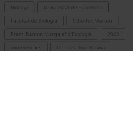
Biology
Universitat de Barcelona
Facultat de Biologia
Scheffer, Marten
Premi Ramon Margalef d'Ecologia
2023
conferències
Gironès Llop, Rosina
Sabaté i Jorba, Santi
Related videos