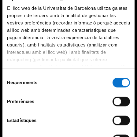
El lloc web de la Universitat de Barcelona utilitza galetes
pròpies i de tercers amb la finalitat de gestionar les
vostres preferències (recordar informació perquè accediu
al lloc web amb determinades característiques que
puguin diferenciar la vostra experiència de la d’altres
usuaris), amb finalitats estadístiques (analitzar com
interactueu amb el lloc web) i amb finalitats de
màrqueting (gestionar la publicitat que s’ofereix
adequant-la en funció dels vostres hàbits de navegació).
Per obtenir més informació sobre les galetes podeu
Selecció
consultar la
Política de galetes del lloc web de la
Requeriments
de
Universitat de Barcelona
.
consentiment
Preferències
Estadístiques