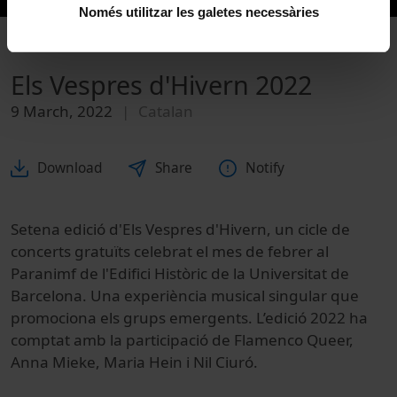
Només utilitzar les galetes necessàries
Els Vespres d'Hivern 2022
9 March, 2022
Catalan
Download
Share
Notify
Setena edició d'Els Vespres d'Hivern, un cicle de
concerts gratuïts celebrat el mes de febrer al
Paranimf de l'Edifici Històric de la Universitat de
Barcelona. Una experiència musical singular que
promociona els grups emergents. L’edició 2022 ha
comptat amb la participació de Flamenco Queer,
Anna Mieke, Maria Hein i Nil Ciuró.