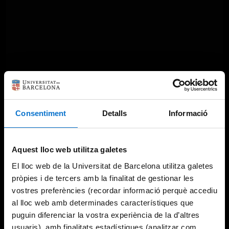
Something went wrong
Consentiment
Detalls
Informació
An error occurred, please try again later.
Aquest lloc web utilitza galetes
El lloc web de la Universitat de Barcelona utilitza galetes
Try again
pròpies i de tercers amb la finalitat de gestionar les
vostres preferències (recordar informació perquè accediu
al lloc web amb determinades característiques que
puguin diferenciar la vostra experiència de la d’altres
usuaris), amb finalitats estadístiques (analitzar com