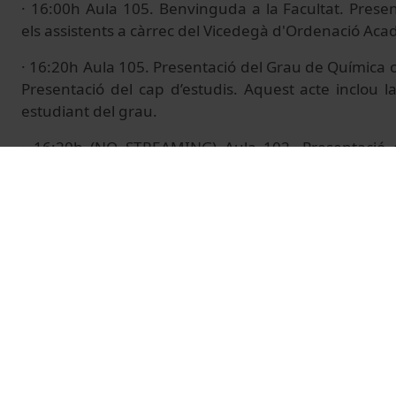
· 16:00h Aula 105. Benvinguda a la Facultat. Presen
els assistents a càrrec del Vicedegà d'Ordenació Acad
· 16:20h Aula 105. Presentació del Grau de Química 
Presentació del cap d’estudis. Aquest acte inclou l
estudiant del grau.
· 16:20h (NO STREAMING) Aula 102. Presentació d
Química i Enginyeria de Materials. Aquest acte in
d’una estudiant del grau en directe o enregistrada.
Mès informació:
https://www.ub.edu/futurs/activi
obertes
© Unitat de Producció Audiovisual