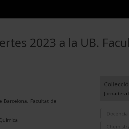
rtes 2023 a la UB. Facul
Col·lecció
Jornades d
e Barcelona. Facultat de
Docència 
 Química
Chemistr