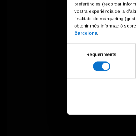
preferències (recordar infor
vostra experiència de la d’al
finalitats de màrqueting (gest
obtenir més informació sobre
Barcelona
.
Selecció
Requeriments
de
consentiment