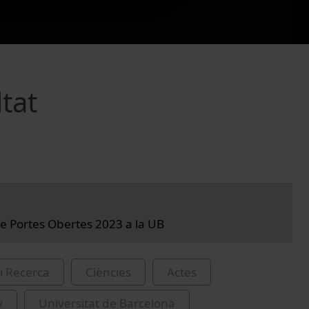
tat
e Portes Obertes 2023 a la UB
i Recerca
Ciències
Actes
y
Universitat de Barcelona