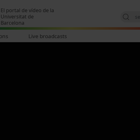
Skip to main content
El portal de vídeo de la
Universitat de
Barcelona
ions
Live broadcasts