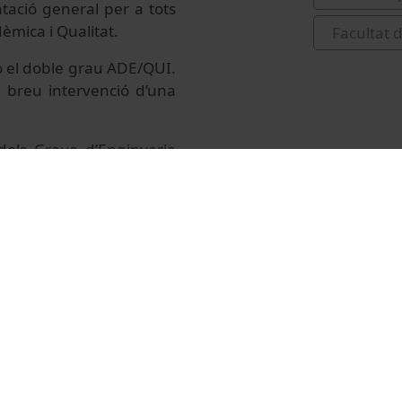
tació general per a tots
èmica i Qualitat.
Facultat 
o el doble grau ADE/QUI.
a breu intervenció d’una
els Graus d’Enginyeria
clou la breu intervenció
tats/jornades-de-portes-