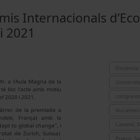
mis Internacionals d’Eco
i 2021
Docència 
h. a l'Aula Magna de la
Universit
 té lloc l'acte amb motiu
congress
f 2020 i 2021.
càrrec de la premiada a
lliurament
enoble, França) amb la
Lavorel, 
apt to global change", i
sitat de Zurich, Suïssa)
Pueyo, Sa