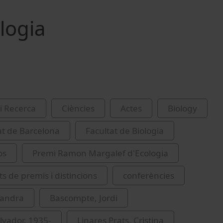
logia
i Recerca
Ciències
Actes
Biology
at de Barcelona
Facultat de Biologia
os
Premi Ramon Margalef d'Ecologia
s de premis i distincions
conferències
Sandra
Bascompte, Jordi
lvador, 1935-
Linares Prats, Cristina