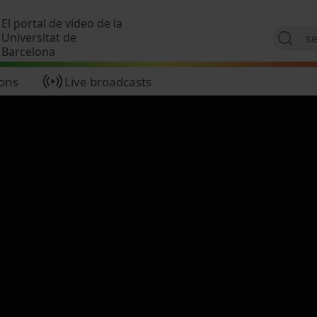
Skip to main content
El portal de vídeo de la
Universitat de
Barcelona
ions
Live broadcasts