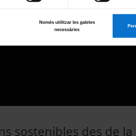
Només utilitzar les galetes
Perm
necessàries
ns sostenibles des de la