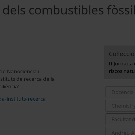
 dels combustibles fòssil
Col·lecció
II Jornada 
riscos natu
 de Nanociència i
stituts de recerca de la
iliència'.
Docència 
a-instituts-recerca
Chemistr
Facultat d
Andreu Ar