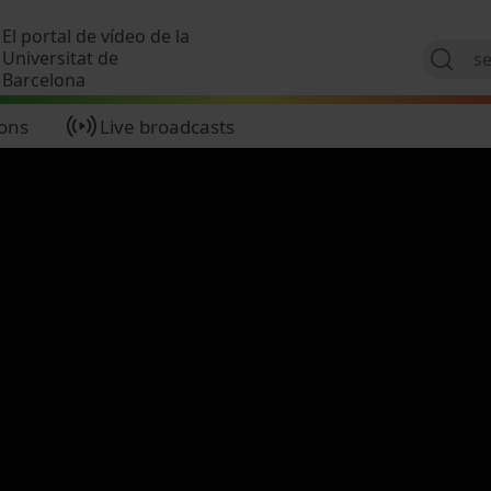
Skip to main content
El portal de vídeo de la
Universitat de
Barcelona
ions
Live broadcasts