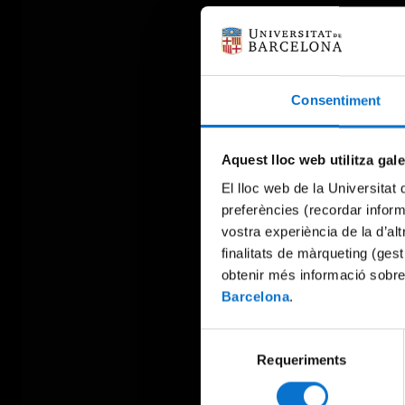
Consentiment
Aquest lloc web utilitza gal
El lloc web de la Universitat 
preferències (recordar infor
vostra experiència de la d’al
finalitats de màrqueting (gest
obtenir més informació sobre
Barcelona
.
Selecció
Requeriments
de
consentiment