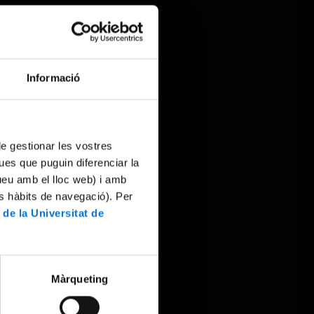
Informació
 de gestionar les vostres
ues que puguin diferenciar la
tueu amb el lloc web) i amb
es hàbits de navegació). Per
 de la Universitat de
Màrqueting