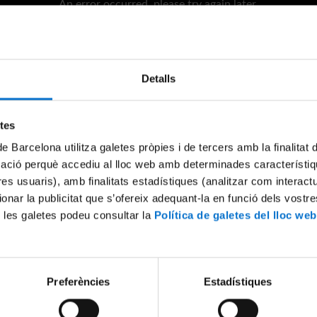
An error occurred, please try again later.
Try again
Detalls
etes
de Barcelona utilitza galetes pròpies i de tercers amb la finalitat
mació perquè accediu al lloc web amb determinades característiq
tres usuaris), amb finalitats estadístiques (analitzar com interac
ionar la publicitat que s’ofereix adequant-la en funció dels vostr
 les galetes podeu consultar la
Política de galetes del lloc web
Preferències
Estadístiques