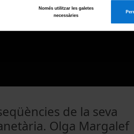
Només utilitzar les galetes
Perm
necessàries
nseqüències de la seva
anetària. Olga Margalef