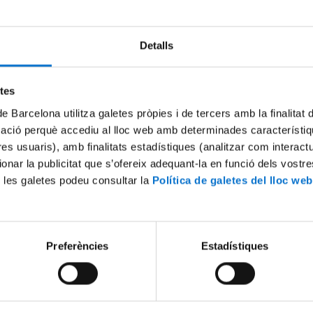
Detalls
Try again
etes
de Barcelona utilitza galetes pròpies i de tercers amb la finalitat
mació perquè accediu al lloc web amb determinades característiq
tres usuaris), amb finalitats estadístiques (analitzar com interac
ionar la publicitat que s’ofereix adequant-la en funció dels vostr
 les galetes podeu consultar la
Política de galetes del lloc web
Preferències
Estadístiques