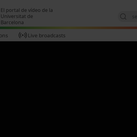
Skip to main content
El portal de vídeo de la
Universitat de
Barcelona
ions
Live broadcasts