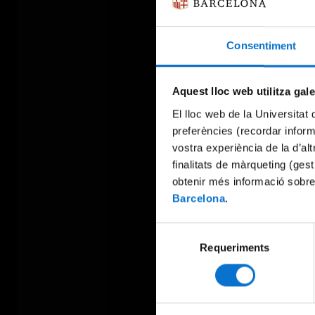
Consentiment
Aquest lloc web utilitza gal
El lloc web de la Universitat 
preferències (recordar infor
vostra experiència de la d’al
finalitats de màrqueting (gest
obtenir més informació sobre
Barcelona
.
Selecció
Requeriments
de
consentiment