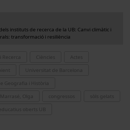
dels instituts de recerca de la UB: Canvi climàtic i
rals: transformació i resiliència
i Recerca
Ciències
Actes
ient
Universitat de Barcelona
e Geografia i Història
 Marrasé, Olga
congressos
sòls gelats
educatius oberts UB