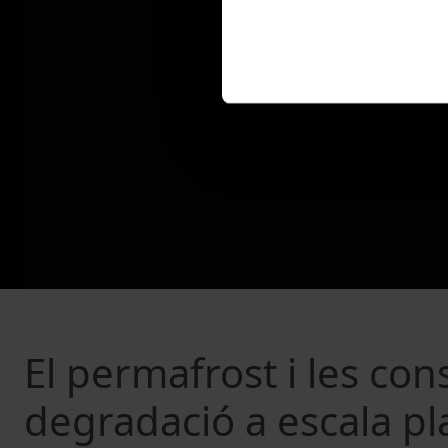
El permafrost i les co
degradació a escala pl