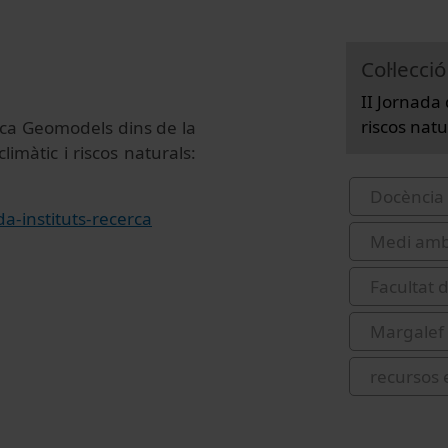
Col·lecció
II Jornada 
riscos natu
rca Geomodels dins de la
limàtic i riscos naturals:
Docència 
a-instituts-recerca
Medi amb
Facultat d
Margalef
recursos 