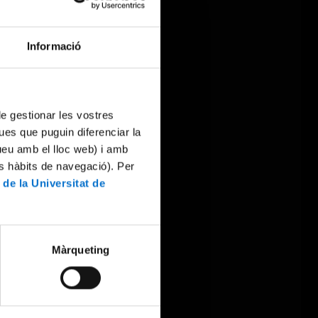
Informació
 de gestionar les vostres
ues que puguin diferenciar la
tueu amb el lloc web) i amb
es hàbits de navegació). Per
 de la Universitat de
Màrqueting