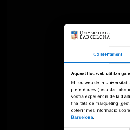
Consentiment
Aquest lloc web utilitza gal
El lloc web de la Universitat 
preferències (recordar infor
vostra experiència de la d’al
finalitats de màrqueting (gest
obtenir més informació sobre
Barcelona
.