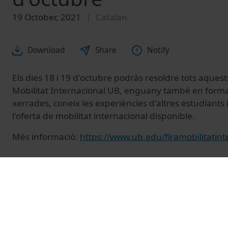
19 October, 2021
Catalan
Download
Share
Notify
Els dies 18 i 19 d'octubre podràs resoldre tots aquest
Mobilitat Internacional UB, enguany també en format 
xerrades, coneix les experiències d'altres estudiants 
l'oferta de mobilitat internacional disponible.
Més informació:
https://www.ub.edu/firamobilitatin
© Unitat de Producció Audiovisual