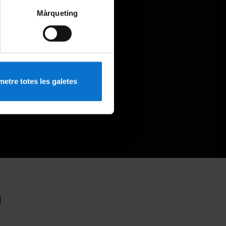
Màrqueting
etre totes les galetes
9