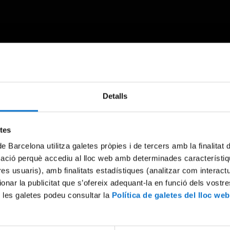
Something went wrong
Detalls
An error occurred, please try again later.
etes
de Barcelona utilitza galetes pròpies i de tercers amb la finalitat
Try again
mació perquè accediu al lloc web amb determinades característiq
tres usuaris), amb finalitats estadístiques (analitzar com interac
ionar la publicitat que s’ofereix adequant-la en funció dels vostr
 les galetes podeu consultar la
Política de galetes del lloc web