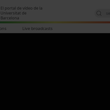
Skip to main content
El portal de vídeo de la
Universitat de
Barcelona
ions
Live broadcasts