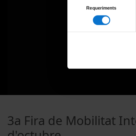
Selecció
Requeriments
de
consentiment
3a Fira de Mobilitat In
d'octubre