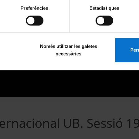
Preferències
Estadístiques
Només utilitzar les galetes
Perm
necessàries
ternacional UB. Sessió 1