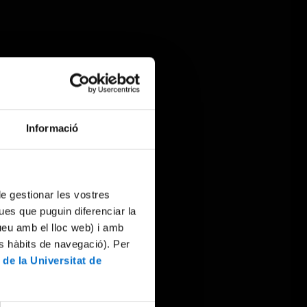
Informació
 de gestionar les vostres
ues que puguin diferenciar la
tueu amb el lloc web) i amb
es hàbits de navegació). Per
 de la Universitat de