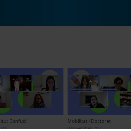
stitut Confuci
Mobilitat i Doctorat
021
3 November, 2021