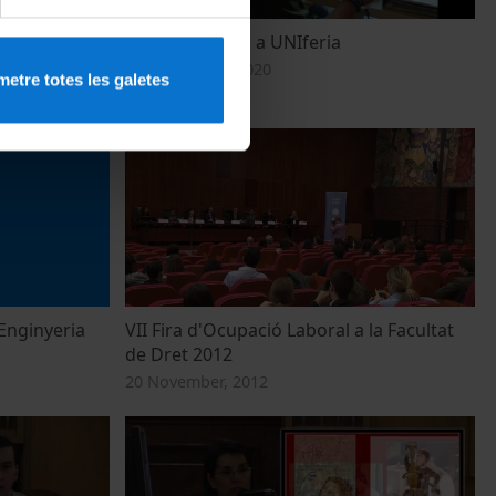
ional UB.
La UB participa a UNIferia
24 September, 2020
etre totes les galetes
 Enginyeria
VII Fira d'Ocupació Laboral a la Facultat
de Dret 2012
20 November, 2012