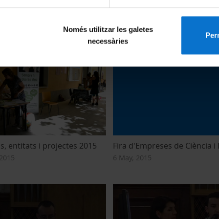
bilitat Internacional UB.
3a Fira de Mobilitat Internac
octubre
Sessió 18 d'octubre
Només utilitzar les galetes
Perm
necessàries
21
18 October, 2021
s, entitats i projectes 2015
Fira d'Empreses de Ciència i
2015
6 May, 2015