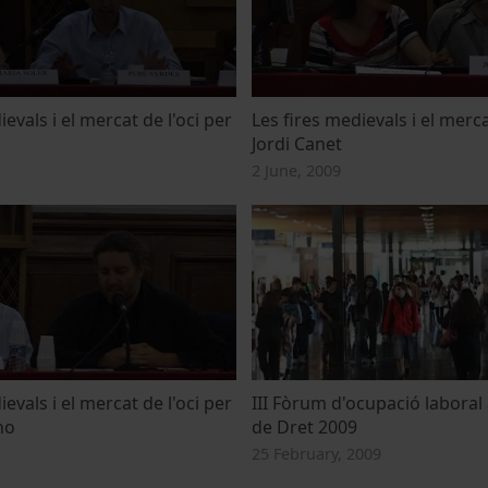
evals i el mercat de l'oci per
Les fires medievals i el merca
Jordi Canet
2 June, 2009
evals i el mercat de l'oci per
III Fòrum d'ocupació laboral 
ho
de Dret 2009
25 February, 2009