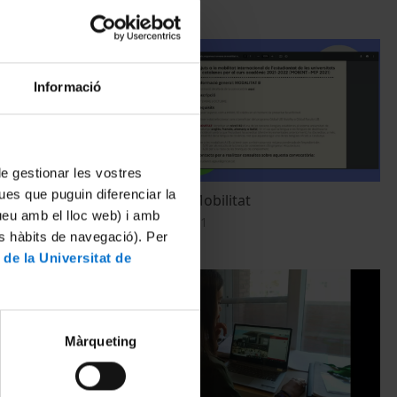
Informació
 de gestionar les vostres
ues que puguin diferenciar la
 abans,
Ajuts per a la Mobilitat
tueu amb el lloc web) i amb
itat
2 November, 2021
es hàbits de navegació). Per
 de la Universitat de
Màrqueting