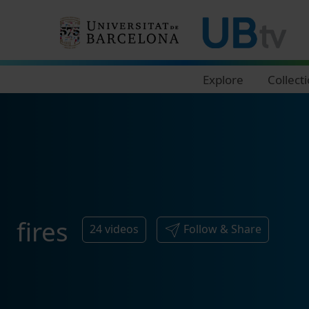
Navegació principal
Explore
Collect
fires
24
videos
Follow & Share