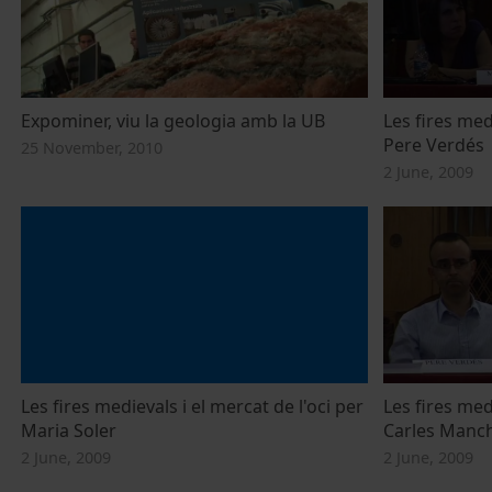
Expominer, viu la geologia amb la UB
Les fires medi
Pere Verdés
25 November, 2010
2 June, 2009
Les fires medievals i el mercat de l'oci per
Les fires medi
Maria Soler
Carles Manc
2 June, 2009
2 June, 2009