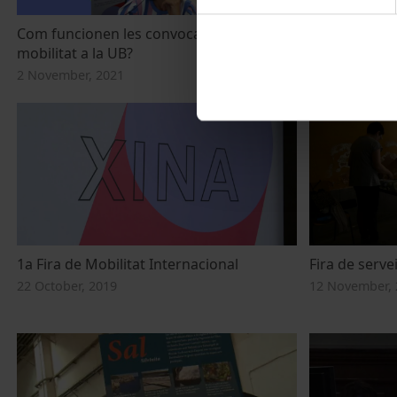
Com funcionen les convocatòries de
3a Fira de Mo
mobilitat a la UB?
Sessió 19 d'
2 November, 2021
19 October, 20
1a Fira de Mobilitat Internacional
Fira de servei
22 October, 2019
12 November, 