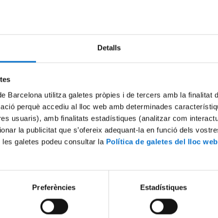
Detalls
etes
de Barcelona utilitza galetes pròpies i de tercers amb la finalitat
mació perquè accediu al lloc web amb determinades característiq
’t Intercanvis lingüístics
La importància dels idiomes
tres usuaris), amb finalitats estadístiques (analitzar com interac
durant i després d’una mobil
ionar la publicitat que s’ofereix adequant-la en funció dels vostr
021
2 November, 2021
 les galetes podeu consultar la
Política de galetes del lloc web
Preferències
Estadístiques