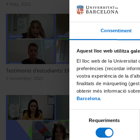
4 May, 2022
Consentiment
Aquest lloc web utilitza gal
El lloc web de la Universitat 
preferències (recordar infor
Testimonis d'estudiants: ERASMUS
Multilingüitza
vostra experiència de la d’al
virtuals
2 November, 2021
finalitats de màrqueting (gest
2 November, 2
obtenir més informació sobre
Barcelona
.
Selecció
Requeriments
de
consentiment