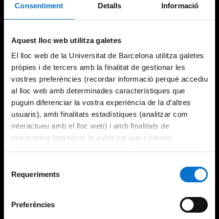
Consentiment
Detalls
Informació
Try again
Aquest lloc web utilitza galetes
El lloc web de la Universitat de Barcelona utilitza galetes
pròpies i de tercers amb la finalitat de gestionar les
vostres preferències (recordar informació perquè accediu
al lloc web amb determinades característiques que
puguin diferenciar la vostra experiència de la d’altres
usuaris), amb finalitats estadístiques (analitzar com
interactueu amb el lloc web) i amb finalitats de
màrqueting (gestionar la publicitat que s’ofereix
adequant-la en funció dels vostres hàbits de navegació).
Per obtenir més informació sobre les galetes podeu
Selecció
consultar la
Política de galetes del lloc web de la
Requeriments
de
Universitat de Barcelona
.
consentiment
Preferències