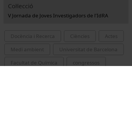
Col·lecció
V Jornada de Joves Investigadors de l'IdRA
Docència i Recerca
Ciències
Actes
Medi ambient
Universitat de Barcelona
Facultat de Química
congressos
conferències
aigua
IdRA
Universitat de Barcelona. Institut de Recerca
de l'Aigua
bacteriòfags
Catalunya
Gómez Gómez, Clara