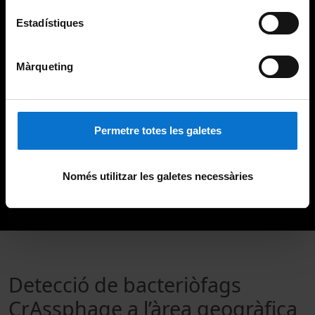
Estadístiques
Màrqueting
Permetre totes les galetes
Només utilitzar les galetes necessàries
Detecció de bacteriòfags
CrAssphage a l’àrea geogràfica