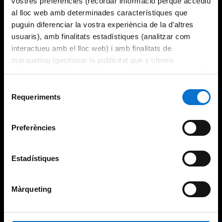
vostres preferències (recordar informació perquè accediu
al lloc web amb determinades característiques que
puguin diferenciar la vostra experiència de la d’altres
usuaris), amb finalitats estadístiques (analitzar com
interactueu amb el lloc web) i amb finalitats de
màrqueting (gestionar la publicitat que s’ofereix
adequant-la en funció dels vostres hàbits de navegació).
Per obtenir més informació sobre les galetes podeu
Selecció
consultar la
Política de galetes del lloc web de la
Requeriments
de
Universitat de Barcelona
.
consentiment
Preferències
Estadístiques
Màrqueting