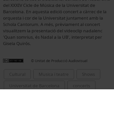
del XXXIV Cicle de Música de la Universitat de
Barcelona. En aquesta edició concert a càrrec de la
orquesta i cor de la Universitat juntament amb la
Schola Cantorum. A més, prèviament al concert
visualitzem la presentació del videoclip nadalenc
'Quan somrius, és Nadal a la UB', interpretat per
Gisela Quirós.
© Unitat de Producció Audiovisual
Cultural
Musica i teatre
Shows
Universitat de Barcelona
concerts
Schola Cantorum
Universitat de Barcelona. Cor