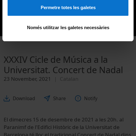
Permetre totes les galetes
Només utilitzar les galetes necessàries
XXXIV Cicle de Música a la
Universitat. Concert de Nadal
23 November, 2021
Catalan
Download
Share
Notify
El dimecres 15 de desembre de 2021 a les 20h. al
Paranimf de l'Edifici Històric de la Universitat de
Barcelona té lloc el tradicional Concert de Nadal dins