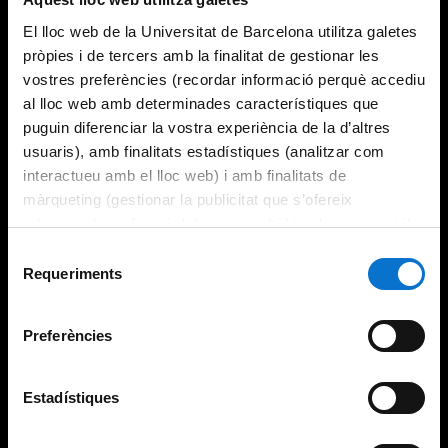
El lloc web de la Universitat de Barcelona utilitza galetes
pròpies i de tercers amb la finalitat de gestionar les
vostres preferències (recordar informació perquè accediu
al lloc web amb determinades característiques que
puguin diferenciar la vostra experiència de la d’altres
usuaris), amb finalitats estadístiques (analitzar com
interactueu amb el lloc web) i amb finalitats de
màrqueting (gestionar la publicitat que s’ofereix
adequant-la en funció dels vostres hàbits de navegació).
Per obtenir més informació sobre les galetes podeu
Selecció
consultar la
Política de galetes del lloc web de la
Requeriments
de
Universitat de Barcelona
.
consentiment
Preferències
Estadístiques