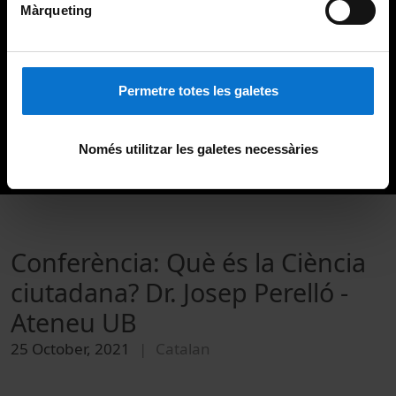
Màrqueting
Permetre totes les galetes
Només utilitzar les galetes necessàries
Conferència: Què és la Ciència
ciutadana? Dr. Josep Perelló -
Ateneu UB
25 October, 2021
Catalan