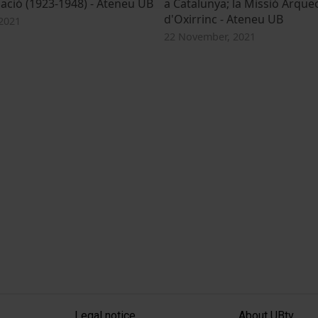
ació (1923-1948) - Ateneu UB
a Catalunya; la Missió Arque
d'Oxirrinc - Ateneu UB
2021
22 November, 2021
MENÚ PEU 1
PEU 2
Legal notice
About UBtv