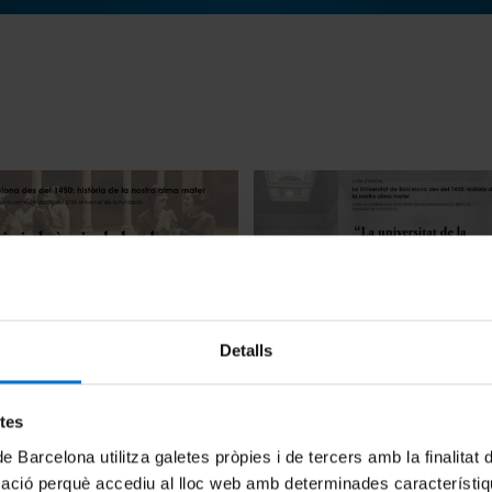
Detalls
bsència de les dones a la
La universitat de la primera 
de Barcelona
segle XX i la primera Universi
Autònoma republicana
etes
20 April, 2026
de Barcelona utilitza galetes pròpies i de tercers amb la finalitat
mació perquè accediu al lloc web amb determinades característiq