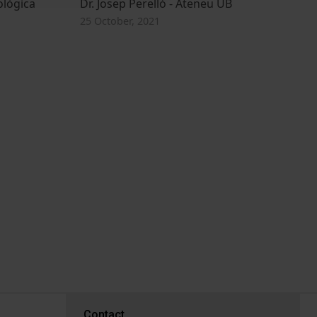
ològica
Dr. Josep Perelló - Ateneu UB
25 October, 2021
PEU 3
Contact