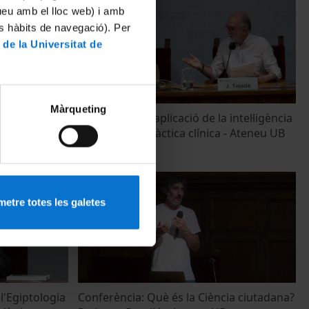
tueu amb el lloc web) i amb
es hàbits de navegació). Per
 de la Universitat de
Màrqueting
 definició,
Conferència: L'aplicació de la intel·ligència
artificial a la pràctica clínica - Ateneu UB
13 June, 2022
etre totes les galetes
l'Egiptologia
Conferència: Què és la Ciència ciutadana?