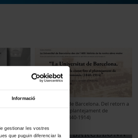
Informació
meitat del
La Universitat de Barcelona. Del retorn a
tat
la ciutat fins al plantejament de
l'autonomia (1840-1914)
8 April, 2026
 de gestionar les vostres
ues que puguin diferenciar la