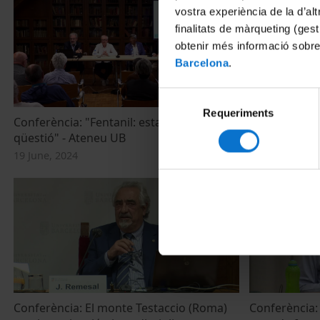
vostra experiència de la d’al
finalitats de màrqueting (gest
obtenir més informació sobre
Barcelona
.
Selecció
Requeriments
de
Conferència: "Fentanil: estat de la
Inauguració 
consentiment
qüestió" - Ateneu UB
l'Ateneu UB
19 June, 2024
9 October, 202
Conferència: El monte Testaccio (Roma)
Conferència: 