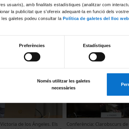
tres usuaris), amb finalitats estadístiques (analitzar com interac
ionar la publicitat que s’ofereix adequant-la en funció dels vostr
 les galetes podeu consultar la
Política de galetes del lloc web
Preferències
Estadístiques
del curs 2023-2024 de
Conferència-concert: “El Jazz:
trets i estètica” - Ateneu UB
3
4 July, 2022
Només utilitzar les galetes
Perm
necessàries
Victoria de los Ángeles. Els
Conferència: Clarobscurs de 