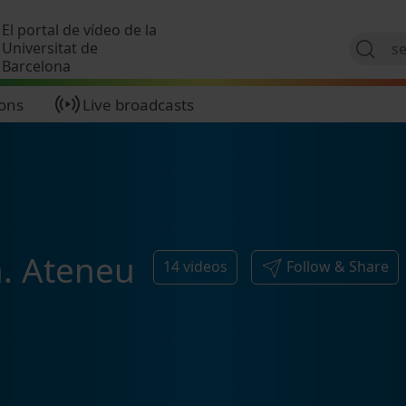
Skip to main content
El portal de vídeo de la
Universitat de
Barcelona
ions
Live broadcasts
a. Ateneu
14
videos
Follow & Share