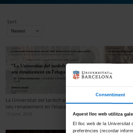
Sort
Consentiment
La Universitat del tardofranquisme i el
Presència i a
seu renaixement en l'etapa democrática
Universitat 
19 June, 2026
7 May, 2026
Aquest lloc web utilitza gal
El lloc web de la Universitat 
preferències (recordar infor