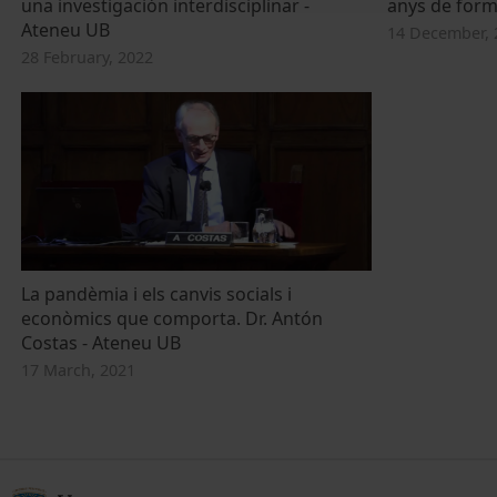
una investigación interdisciplinar -
anys de form
Ateneu UB
14 December, 
28 February, 2022
La pandèmia i els canvis socials i
econòmics que comporta. Dr. Antón
Costas - Ateneu UB
17 March, 2021