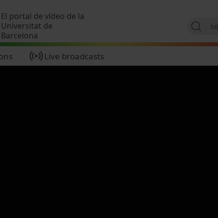
Skip to main content
El portal de vídeo de la
Universitat de
Barcelona
ions
Live broadcasts