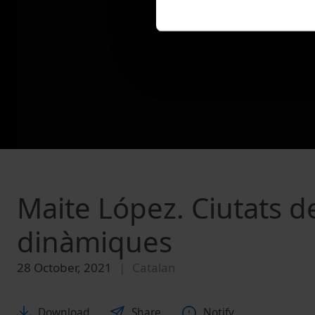
Maite López. Ciutats de 
dinàmiques
28 October, 2021
Catalan
Download
Share
Notify