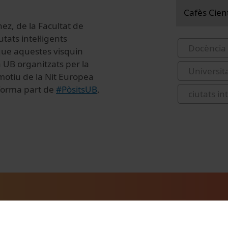
Cafès Cien
ez, de la Facultat de
ats intel·ligents
Docència 
 que aquestes visquin
la UB organitzats per la
Universit
 motiu de la Nit Europea
 forma part de
#PòsitsUB
,
ciutats int