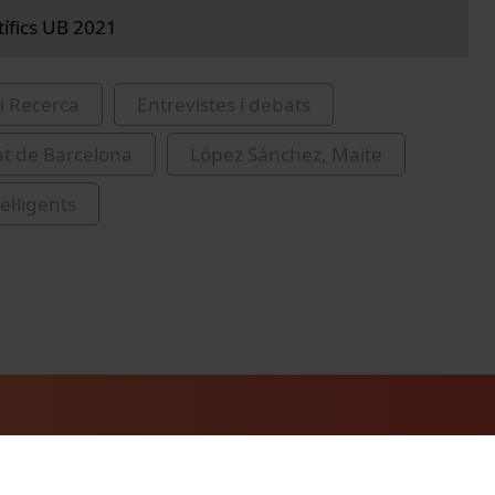
tífics UB 2021
i Recerca
Entrevistes i debats
at de Barcelona
López Sánchez, Maite
el·ligents