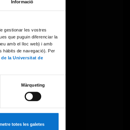
Informació
 de gestionar les vostres
ues que puguin diferenciar la
tueu amb el lloc web) i amb
es hàbits de navegació). Per
 de la Universitat de
Màrqueting
etre totes les galetes