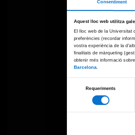
Consentiment
Aquest lloc web utilitza gal
El lloc web de la Universitat 
preferències (recordar infor
vostra experiència de la d’al
finalitats de màrqueting (gest
obtenir més informació sobre
Barcelona
.
Selecció
Requeriments
de
consentiment