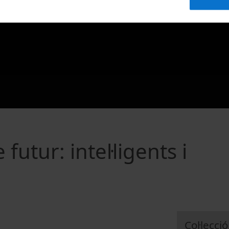
futur: intel·ligents i
Col·lecció