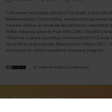
Com seran les ciutats del futur? La Maite López Sánch
Matemàtiques i Informàtica, explica com aquestes ciut
haurien d’estar al servei de les persones i permetre
millor. Aquesta peça és fruit dels Cafès Científics de 
Unitat de Cultura Científica i Innovació (UCC+I) amb
de la Recerca (European Researchers’ Night) 2021, i
el conjunt de vídeos resultants d'aquest projecte.
© Unitat de Producció Audiovisual
Related videos