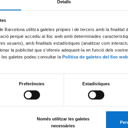
Detalls
Try again
etes
de Barcelona utilitza galetes pròpies i de tercers amb la finalitat
mació perquè accediu al lloc web amb determinades característiq
tres usuaris), amb finalitats estadístiques (analitzar com interac
ionar la publicitat que s’ofereix adequant-la en funció dels vostr
 les galetes podeu consultar la
Política de galetes del lloc web
Preferències
Estadístiques
Només utilitzar les galetes
Perm
necessàries