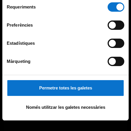
Selecció
consultar la
Política de galetes del lloc web de la
Requeriments
de
Universitat de Barcelona
.
consentiment
Preferències
Estadístiques
Màrqueting
Permetre totes les galetes
Només utilitzar les galetes necessàries