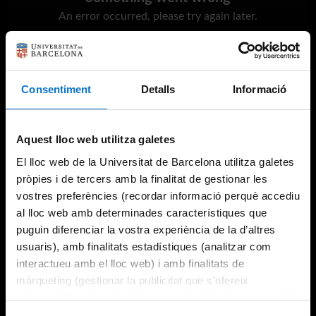
An error occurred, please try again later.
Try again
Consentiment
Detalls
Informació
Aquest lloc web utilitza galetes
El lloc web de la Universitat de Barcelona utilitza galetes
pròpies i de tercers amb la finalitat de gestionar les
vostres preferències (recordar informació perquè accediu
al lloc web amb determinades característiques que
puguin diferenciar la vostra experiència de la d’altres
usuaris), amb finalitats estadístiques (analitzar com
interactueu amb el lloc web) i amb finalitats de
màrqueting (gestionar la publicitat que s’ofereix
adequant-la en funció dels vostres hàbits de navegació).
Per obtenir més informació sobre les galetes podeu