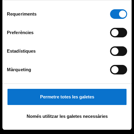
Per obtenir més informació sobre les galetes podeu
Selecció
consultar la
Política de galetes del lloc web de la
Requeriments
de
Universitat de Barcelona
.
consentiment
Preferències
Estadístiques
Màrqueting
Permetre totes les galetes
Només utilitzar les galetes necessàries