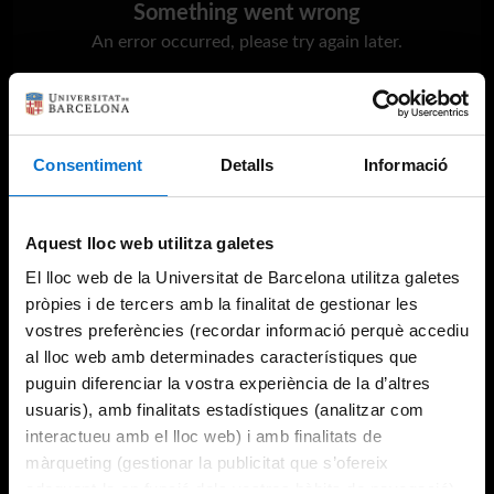
Something went wrong
An error occurred, please try again later.
Try again
Consentiment
Detalls
Informació
Aquest lloc web utilitza galetes
El lloc web de la Universitat de Barcelona utilitza galetes
pròpies i de tercers amb la finalitat de gestionar les
vostres preferències (recordar informació perquè accediu
al lloc web amb determinades característiques que
puguin diferenciar la vostra experiència de la d’altres
usuaris), amb finalitats estadístiques (analitzar com
interactueu amb el lloc web) i amb finalitats de
màrqueting (gestionar la publicitat que s’ofereix
adequant-la en funció dels vostres hàbits de navegació).