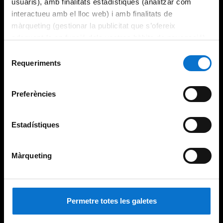
usuaris), amb finalitats estadístiques (analitzar com
interactueu amb el lloc web) i amb finalitats de
màrqueting (gestionar la publicitat que s’ofereix
adequant-la en funció dels vostres hàbits de navegació).
Per obtenir més informació sobre les galetes podeu
Selecció
consultar la
Política de galetes del lloc web de la
Requeriments
de
Universitat de Barcelona
.
consentiment
Preferències
Estadístiques
Màrqueting
Permetre totes les galetes