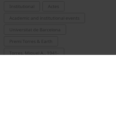
Institutional
Actes
Academic and institutional events
Universitat de Barcelona
Premi Torres & Earth
Torres, Miguel A., 1941-
Guàrdia-Olmos, Joan, 1958-
lliuraments de premis i distincions