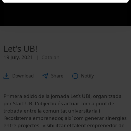
Let's UB!
19 July, 2021
Catalan
Download
Share
Notify
Primera edició de la jornada Let’s UB!, organitzada
per Start UB. L’objectiu és actuar com a punt de
trobada entre la comunitat universitària i
l’ecosistema emprenedor, així com generar sinergies
entre projectes i visibilitzar el talent emprenedor de