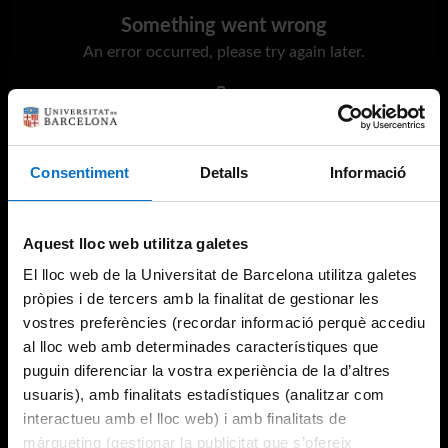
Something went wrong
An error occurred, please try again later.
Try again
Consentiment
Detalls
Informació
Aquest lloc web utilitza galetes
El lloc web de la Universitat de Barcelona utilitza galetes
pròpies i de tercers amb la finalitat de gestionar les
vostres preferències (recordar informació perquè accediu
al lloc web amb determinades característiques que
puguin diferenciar la vostra experiència de la d’altres
usuaris), amb finalitats estadístiques (analitzar com
interactueu amb el lloc web) i amb finalitats de
màrqueting (gestionar la publicitat que s’ofereix