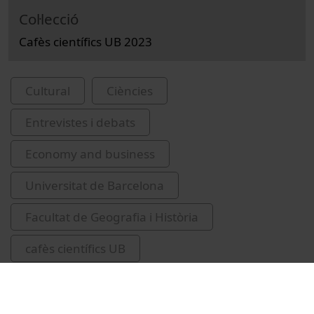
Col·lecció
Cafès científics UB 2023
Cultural
Ciències
Entrevistes i debats
Economy and business
Universitat de Barcelona
Facultat de Geografia i Història
cafès científics UB
Ramon-Muñoz, Ramon, 1967-
desglobalització
economia internacional