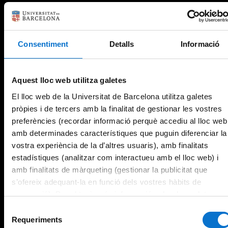
Consentiment
Detalls
Informació
Aquest lloc web utilitza galetes
El lloc web de la Universitat de Barcelona utilitza galetes
pròpies i de tercers amb la finalitat de gestionar les vostres
preferències (recordar informació perquè accediu al lloc web
amb determinades característiques que puguin diferenciar la
vostra experiència de la d’altres usuaris), amb finalitats
estadístiques (analitzar com interactueu amb el lloc web) i
amb finalitats de màrqueting (gestionar la publicitat que
s’ofereix adequant-la en funció dels vostres hàbits de
navegació). Per obtenir més informació sobre les galetes
podeu consultar la
Política de galetes del lloc web de la
Selecció
Universitat de Barcelona
.
Requeriments
de