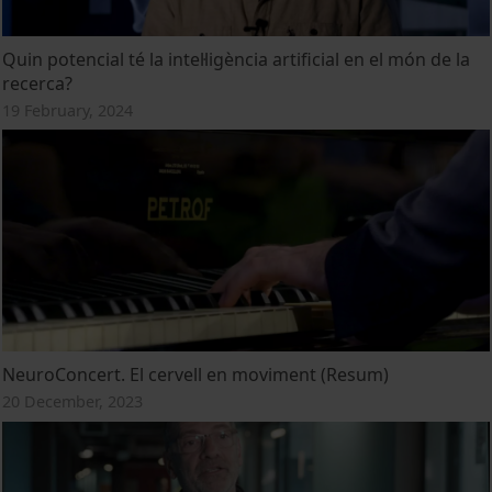
Quin potencial té la intel·ligència artificial en el món de la
recerca?
19 February, 2024
NeuroConcert. El cervell en moviment (Resum)
20 December, 2023