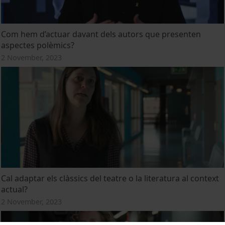
Com hem d’actuar davant dels autors que presenten
aspectes polèmics?
2 November, 2023
Cal adaptar els clàssics del teatre o la literatura al context
actual?
2 November, 2023