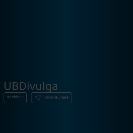
UBDivulga
82
videos
Follow & Share