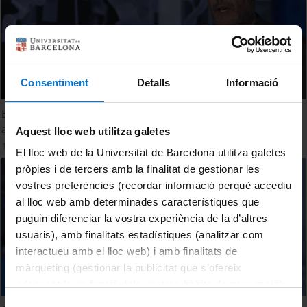
Consentiment
Detalls
Informació
En què consisteix la desglobalització i quan ha tingut lloc
al llarg de la història?
Aquest lloc web utilitza galetes
19 February, 2024
El lloc web de la Universitat de Barcelona utilitza galetes
pròpies i de tercers amb la finalitat de gestionar les
vostres preferències (recordar informació perquè accediu
al lloc web amb determinades característiques que
puguin diferenciar la vostra experiència de la d’altres
usuaris), amb finalitats estadístiques (analitzar com
interactueu amb el lloc web) i amb finalitats de
màrqueting (gestionar la publicitat que s’ofereix
adequant-la en funció dels vostres hàbits de navegació).
Per obtenir més informació sobre les galetes podeu
Selecció