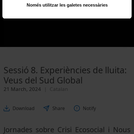
Només utilitzar les galetes necessàries
Sessió 8. Experiències de lluita:
Veus del Sud Global
21 March, 2024
Catalan
Download
Share
Notify
Jornades sobre Crisi Ecosocial i Nous