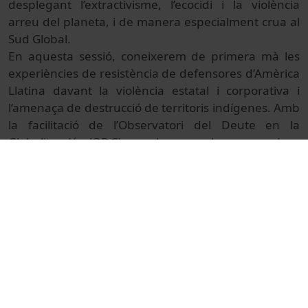
desplegant l’extractivisme, l’ecocidi i la violència
arreu del planeta, i de manera especialment crua al
Sud Global.
En aquesta sessió, coneixerem de primera mà les
experiències de resistència de defensores d’Amèrica
Llatina davant la violència estatal i corporativa i
l’amenaça de destrucció de territoris indígenes. Amb
la facilitació de l’Observatori del Deute en la
Globalització (ODG), explorarem les connexions
entre les seves lluites i les noves demandes
materials de la transició ecològica, i debatrem sobre
com encetar una transformació ecosocial
veritablement justa, més enllà de les estructures
d’acumulació i despossessió capitalistes i colonials.
© Unitat de Producció Audiovisual
Col·lecció