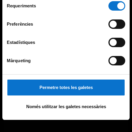
consultar la
Política de galetes del lloc web de la
Requeriments
de
Universitat de Barcelona
.
consentiment
Preferències
Estadístiques
Màrqueting
Permetre totes les galetes
Només utilitzar les galetes necessàries