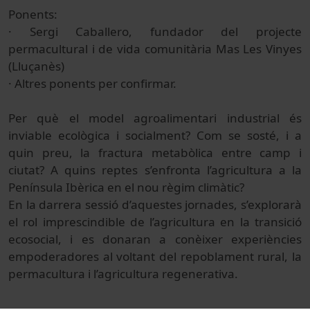
Ponents:
· Sergi Caballero, fundador del projecte
permacultural i de vida comunitària Mas Les Vinyes
(Lluçanès)
· Altres ponents per confirmar.
Per què el model agroalimentari industrial és
inviable ecològica i socialment? Com se sosté, i a
quin preu, la fractura metabòlica entre camp i
ciutat? A quins reptes s’enfronta l’agricultura a la
Península Ibèrica en el nou règim climàtic?
En la darrera sessió d’aquestes jornades, s’explorarà
el rol imprescindible de l’agricultura en la transició
ecosocial, i es donaran a conèixer experiències
empoderadores al voltant del repoblament rural, la
permacultura i l’agricultura regenerativa.