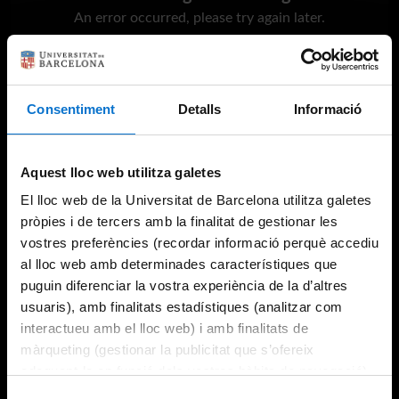
An error occurred, please try again later.
Try again
Consentiment
Detalls
Informació
Aquest lloc web utilitza galetes
El lloc web de la Universitat de Barcelona utilitza galetes
pròpies i de tercers amb la finalitat de gestionar les
vostres preferències (recordar informació perquè accediu
al lloc web amb determinades característiques que
puguin diferenciar la vostra experiència de la d’altres
usuaris), amb finalitats estadístiques (analitzar com
interactueu amb el lloc web) i amb finalitats de
màrqueting (gestionar la publicitat que s’ofereix
adequant-la en funció dels vostres hàbits de navegació).
Per obtenir més informació sobre les galetes podeu
Selecció