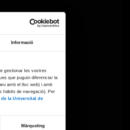
Informació
 de gestionar les vostres
ues que puguin diferenciar la
tueu amb el lloc web) i amb
es hàbits de navegació). Per
 de la Universitat de
Màrqueting