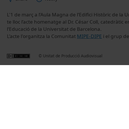
L'1 de març a l’Aula Magna de l’Edifici Històric de la 
te lloc l’acte homenatge al Dr. César Coll, catedràtic 
l’Educació de la Universitat de Barcelona.
L’acte l'organitza la Comunitat
MIPE-DIPE
i el grup d
© Unitat de Producció Audiovisual