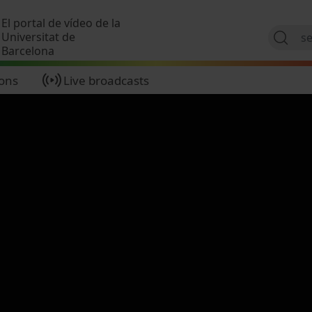
Skip to main content
El portal de vídeo de la
Universitat de
Barcelona
ions
Live broadcasts