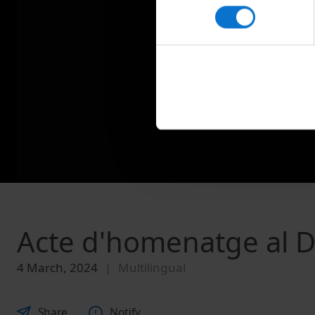
consentiment
Acte d'homenatge al Dr
4 March, 2024
Multilingual
Share
Notify