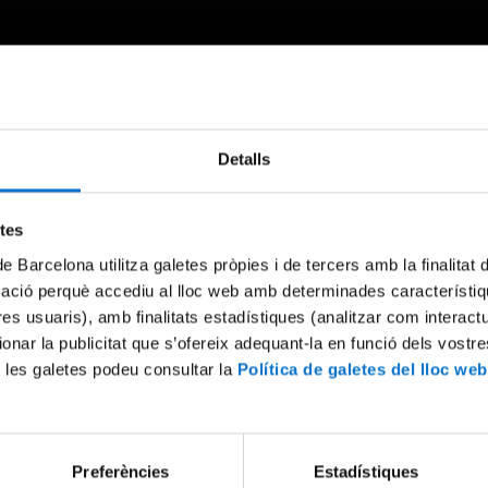
Detalls
Something went wrong
An error occurred, please try again later.
etes
de Barcelona utilitza galetes pròpies i de tercers amb la finalitat
mació perquè accediu al lloc web amb determinades característiq
Try again
tres usuaris), amb finalitats estadístiques (analitzar com interac
ionar la publicitat que s’ofereix adequant-la en funció dels vostr
 les galetes podeu consultar la
Política de galetes del lloc web
Preferències
Estadístiques