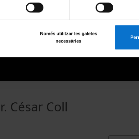
Només utilitzar les galetes
Perm
necessàries
. César Coll