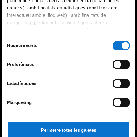
puguin diferenciar la vostra experiència de la d’altres
usuaris), amb finalitats estadístiques (analitzar com
interactueu amb el lloc web) i amb finalitats de
màrqueting (gestionar la publicitat que s’ofereix
adequant-la en funció dels vostres hàbits de navegació).
Per obtenir més informació sobre les galetes podeu
Selecció
consultar la
Política de galetes del lloc web de la
Requeriments
de
Universitat de Barcelona
.
consentiment
Preferències
Estadístiques
Màrqueting
Permetre totes les galetes