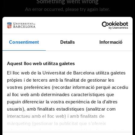
Something went wrong
An error occurred, please try again later.
Try again
Consentiment
Detalls
Informació
Aquest lloc web utilitza galetes
El lloc web de la Universitat de Barcelona utilitza galetes
pròpies i de tercers amb la finalitat de gestionar les
vostres preferències (recordar informació perquè accediu
al lloc web amb determinades característiques que
puguin diferenciar la vostra experiència de la d’altres
usuaris), amb finalitats estadístiques (analitzar com
interactueu amb el lloc web) i amb finalitats de
màrqueting (gestionar la publicitat que s’ofereix
adequant-la en funció dels vostres hàbits de navegació).