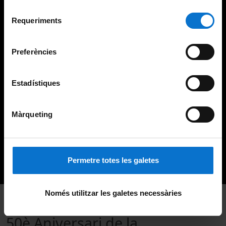
Per obtenir més informació sobre les galetes podeu
Selecció
consultar la
Política de galetes del lloc web de la
Requeriments
de
Universitat de Barcelona
.
consentiment
Preferències
Estadístiques
Màrqueting
Permetre totes les galetes
Només utilitzar les galetes necessàries
50è Aniversari de la