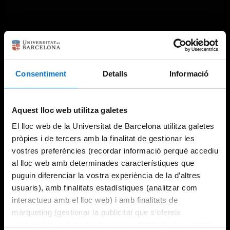
Consentiment
Detalls
Informació
Something went wrong
An error occurred, please try again later.
Aquest lloc web utilitza galetes
El lloc web de la Universitat de Barcelona utilitza galetes
pròpies i de tercers amb la finalitat de gestionar les
Try again
vostres preferències (recordar informació perquè accediu
al lloc web amb determinades característiques que
puguin diferenciar la vostra experiència de la d’altres
usuaris), amb finalitats estadístiques (analitzar com
interactueu amb el lloc web) i amb finalitats de
màrqueting (gestionar la publicitat que s’ofereix
adequant-la en funció dels vostres hàbits de navegació).