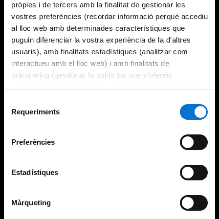
pròpies i de tercers amb la finalitat de gestionar les
vostres preferències (recordar informació perquè accediu
al lloc web amb determinades característiques que
puguin diferenciar la vostra experiència de la d’altres
usuaris), amb finalitats estadístiques (analitzar com
interactueu amb el lloc web) i amb finalitats de
màrqueting (gestionar la publicitat que s’ofereix
adequant-la en funció dels vostres hàbits de navegació).
Per obtenir més informació sobre les galetes podeu
Selecció
consultar la
Política de galetes del lloc web de la
Requeriments
de
Universitat de Barcelona
.
consentiment
Preferències
Estadístiques
Màrqueting