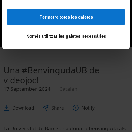
Permetre totes les galetes
Només utilitzar les galetes necessàries
Una #BenvingudaUB de
videojoc!
17 September, 2024
Catalan
Download
Share
Notify
La Universitat de Barcelona dóna la benvinguda als