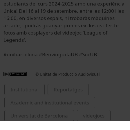
estudiants del curs 2024-2025 amb una experiència
única! Del 16 al 19 de setembre, entre les 12:00 i les
16:00, en diversos espais, hi trobaràs màquines
arcade, i podràs guanyar premis exclusius i fer-te
fotos amb cosplayers del videojoc 'League of
Legends'.
#unibarcelona #BenvingudaUB #SocUB
© Unitat de Producció Audiovisual
Institutional
Reportatges
Academic and institutional events
Universitat de Barcelona
videojocs
League of Legends
disfresses