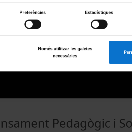
Preferències
Estadístiques
Només utilitzar les galetes
Perm
necessàries
nsament Pedagògic i Soc