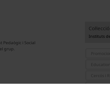
Col·lecció
Instituts 
 Pedaògic i Social
el grup.
Promocio
Educatio
Cercós i 
Universit
Pedagògic