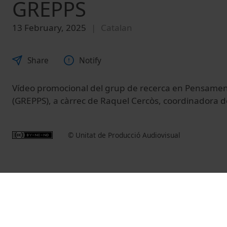
GREPPS
13 February, 2025
Catalan
Share
Notify
Vídeo promocional del grup de recerca en Pensament
(GREPPS), a càrrec de Raquel Cercòs, coordinadora d
© Unitat de Producció Audiovisual