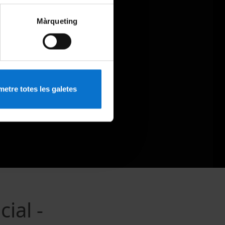
Màrqueting
etre totes les galetes
ial -