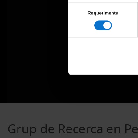
Selecció
Requeriments
de
consentiment
Grup de Recerca en Pe