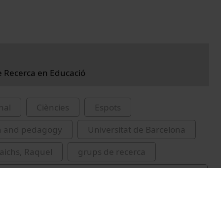
de Recerca en Educació
nal
Ciències
Espots
n and pedagogy
Universitat de Barcelona
Raichs, Raquel
grups de recerca
at de Barcelona. Grup de Recerca en Pensament
 i Social