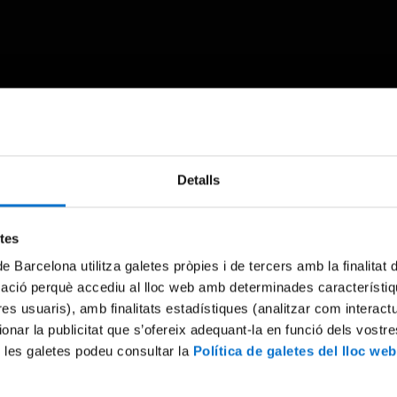
Something went wrong
Detalls
An error occurred, please try again later.
etes
de Barcelona utilitza galetes pròpies i de tercers amb la finalitat
Try again
mació perquè accediu al lloc web amb determinades característiq
tres usuaris), amb finalitats estadístiques (analitzar com interac
ionar la publicitat que s’ofereix adequant-la en funció dels vostr
 les galetes podeu consultar la
Política de galetes del lloc web