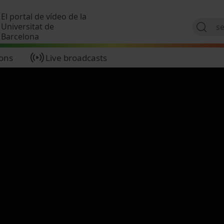
Skip to main content
El portal de vídeo de la
Universitat de
Barcelona
ions
Live broadcasts