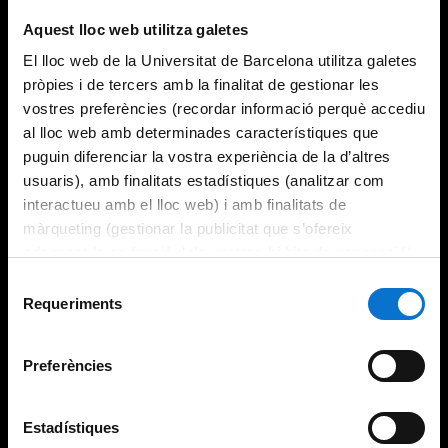
Try again
Aquest lloc web utilitza galetes
El lloc web de la Universitat de Barcelona utilitza galetes
pròpies i de tercers amb la finalitat de gestionar les
vostres preferències (recordar informació perquè accediu
al lloc web amb determinades característiques que
puguin diferenciar la vostra experiència de la d’altres
usuaris), amb finalitats estadístiques (analitzar com
interactueu amb el lloc web) i amb finalitats de
màrqueting (gestionar la publicitat que s’ofereix
adequant-la en funció dels vostres hàbits de navegació).
Per obtenir més informació sobre les galetes podeu
Selecció
consultar la
Política de galetes del lloc web de la
Requeriments
de
Universitat de Barcelona
.
consentiment
Preferències
Estadístiques