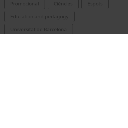
Promocional
Ciències
Espots
Education and pedagogy
Universitat de Barcelona
Vilaseca Momplet, Rosa María
grups de recerca
Universitat de Barcelona. Grup de Recerca en
Parentalitat, Desenvolupament Infantil
Normatiu i amb Discapacitat
Rivero García, María Magdalena