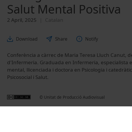
Salut Mental Positiva
2 April, 2025
Catalan
Download
Share
Notify
Conferència a càrrec de Maria Teresa Lluch Canut, d
d'Infermeria. Graduada en Infermeria, especialista e
mental, llicenciada i doctora en Psicologia i catedràt
Psicosocial i Salut.
© Unitat de Producció Audiovisual