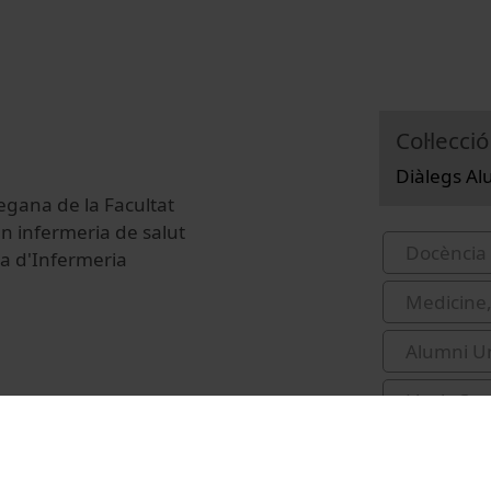
Col·lecció
Diàlegs Al
egana de la Facultat
n infermeria de salut
Docència 
ica d'Infermeria
Medicine,
Alumni Un
Lluch Can
salut men