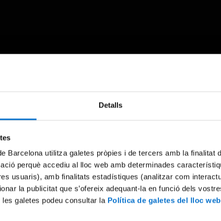
Something went wrong
Detalls
An error occurred, please try again later.
etes
de Barcelona utilitza galetes pròpies i de tercers amb la finalitat
Try again
mació perquè accediu al lloc web amb determinades característiq
tres usuaris), amb finalitats estadístiques (analitzar com interac
ionar la publicitat que s’ofereix adequant-la en funció dels vostr
 les galetes podeu consultar la
Política de galetes del lloc web