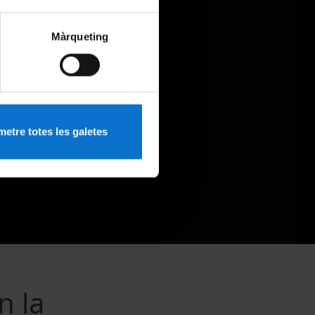
Màrqueting
etre totes les galetes
n la