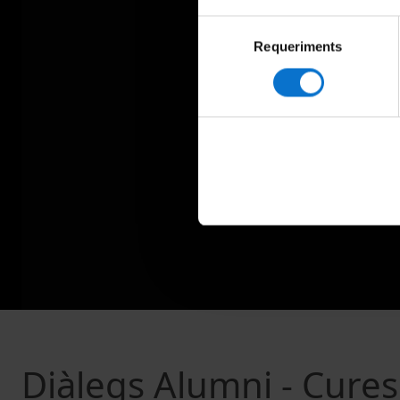
Selecció
Requeriments
de
consentiment
Diàlegs Alumni - Cures