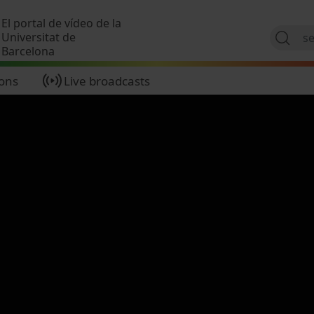
Skip to main content
El portal de vídeo de la
Universitat de
Barcelona
ions
Live broadcasts