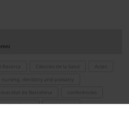
umni
i Recerca
Ciències de la Salut
Actes
 nursing, dentistry and podiatry
iversitat de Barcelona
conferències
ut, Ma. Teresa
infermeres
tal
recursos educatius oberts UB