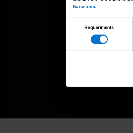
Barcelona
.
Selecció
Requeriments
de
consentiment