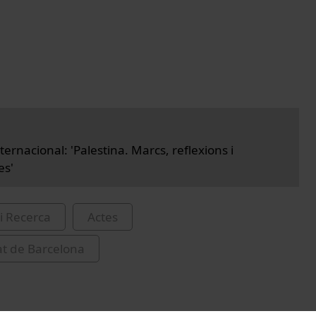
ernacional: 'Palestina. Marcs, reflexions i
es'
i Recerca
Actes
at de Barcelona