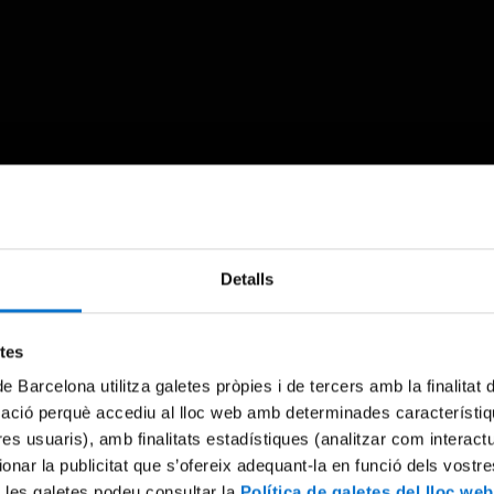
Something went wrong
Detalls
An error occurred, please try again later.
etes
Try again
de Barcelona utilitza galetes pròpies i de tercers amb la finalitat
mació perquè accediu al lloc web amb determinades característiq
tres usuaris), amb finalitats estadístiques (analitzar com interac
ionar la publicitat que s’ofereix adequant-la en funció dels vostr
 les galetes podeu consultar la
Política de galetes del lloc web