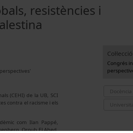
als, resistències i
alestina
Col·lecció
Congrés int
perspectiv
 perspectives'
Docència 
nals (CEHI) de la UB, SCI
es contra el racisme i els
Universit
adèmic com Ilan Pappé,
kkenberg, Oroub El Abed,