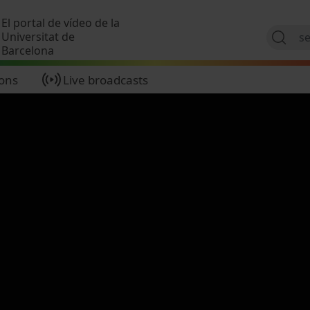
Skip to main content
El portal de vídeo de la
Universitat de
Barcelona
ions
Live broadcasts