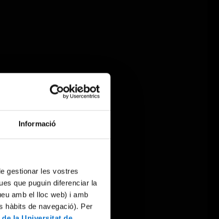
Informació
 de gestionar les vostres
ues que puguin diferenciar la
tueu amb el lloc web) i amb
es hàbits de navegació). Per
 de la Universitat de