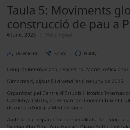
Taula 5: Moviments glob
construcció de pau a P
6 June, 2025
Multilingual
Download
Share
Notify
Congrés internacional: 'Palestina. Marcs, reflexions i
Dimecres 4, dijous 5 i divendres 6 de juny de 2025.
Organitzat pel Centre d'Estudis Històrics Internacio
Catalunya i SUDS, en el marc del Conveni Teixint Lluit
discursos d'odi a la Mediterrània.
Amb la participació de personalitats del món ac
Salman Abu Sitta, Yara Hawari, Diana Buttu, Lex Ta