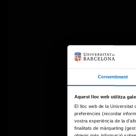
Consentiment
Aquest lloc web utilitza gal
El lloc web de la Universitat 
preferències (recordar infor
vostra experiència de la d’al
finalitats de màrqueting (gest
obtenir més informació sobre