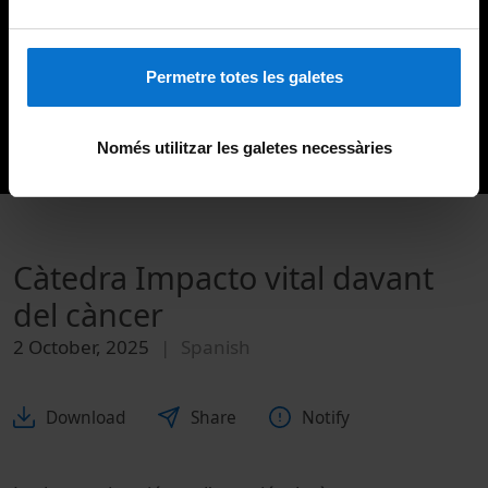
Permetre totes les galetes
Només utilitzar les galetes necessàries
Càtedra Impacto vital davant
del càncer
2 October, 2025
Spanish
Download
Share
Notify