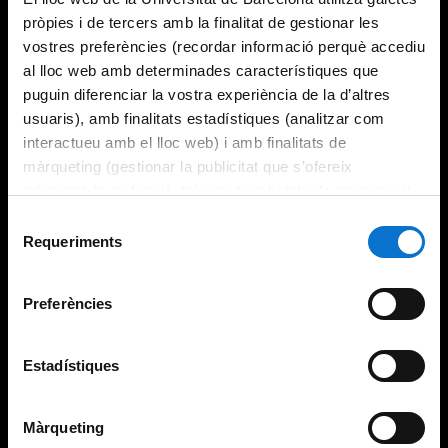
pròpies i de tercers amb la finalitat de gestionar les
vostres preferències (recordar informació perquè accediu
al lloc web amb determinades característiques que
puguin diferenciar la vostra experiència de la d’altres
usuaris), amb finalitats estadístiques (analitzar com
interactueu amb el lloc web) i amb finalitats de
màrqueting (gestionar la publicitat que s’ofereix
adequant-la en funció dels vostres hàbits de navegació).
Per obtenir més informació sobre les galetes podeu
Selecció
consultar la
Política de galetes del lloc web de la
Requeriments
de
Universitat de Barcelona
.
consentiment
Preferències
Estadístiques
Màrqueting