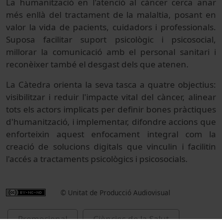
La humanització en l'atenció al càncer cerca anar
més enllà del tractament de la malaltia, posant en
valor la vida de pacients, cuidadors i professionals.
Suposa facilitar suport psicològic i psicosocial,
millorar la comunicació amb el personal sanitari i
reconèixer també el desgast dels que atenen.
La Càtedra orienta la seva tasca a quatre objectius:
visibilitzar i reduir l'impacte vital del càncer, alinear
tots els actors implicats per definir bones pràctiques
d'humanització, i implementar, difondre accions que
enforteixin aquest enfocament integral com la
creació de solucions digitals que vinculin i facilitin
l'accés a tractaments psicològics i psicosocials.
© Unitat de Producció Audiovisual
Promocional
Ciències de la Salut