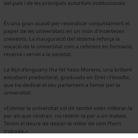
del país i de les principals autoritats institucionals
És una gran ocasió per reivindicar conjuntament el
paper de les universitats en un món d'incerteses
creixents. La inauguració del sistema reforça la
vocació de la universitat com a referent en formació,
recerca i servei a la societat.
La lliçó d’enguany l’ha fet Yaiza Moreno, una brillant
estudiant predoctoral, graduada en Dret i Filosofia,
que ha dedicat el seu parlament a l’amor per la
universitat:
«Estimar la universitat vol dir també voler millorar-la
per als que vindran, no retenir-la per a un mateix.
Tenim el deure de deixar-la millor de com l’hem
trobada.»