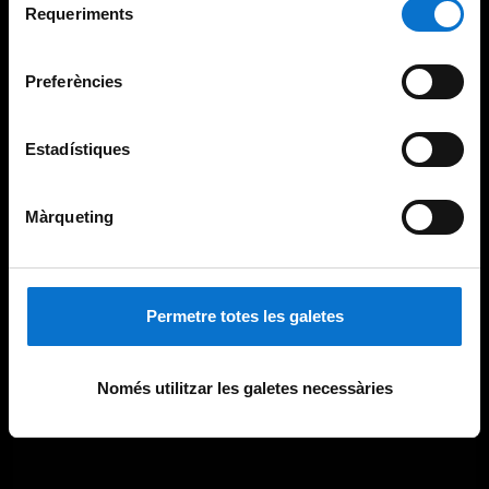
consultar la
Política de galetes del lloc web de la
Requeriments
de
Universitat de Barcelona
.
consentiment
Preferències
Estadístiques
Màrqueting
Permetre totes les galetes
Només utilitzar les galetes necessàries