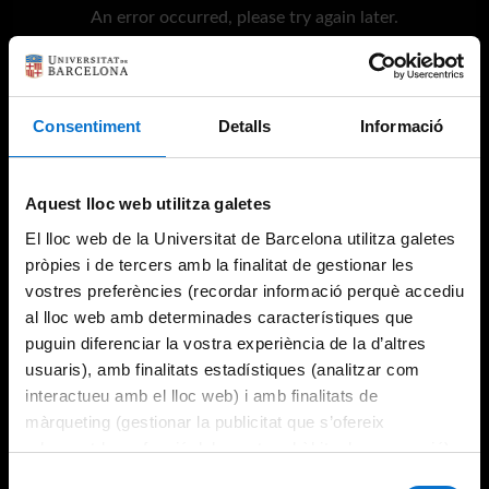
An error occurred, please try again later.
Try again
Consentiment
Detalls
Informació
Aquest lloc web utilitza galetes
El lloc web de la Universitat de Barcelona utilitza galetes
pròpies i de tercers amb la finalitat de gestionar les
vostres preferències (recordar informació perquè accediu
al lloc web amb determinades característiques que
puguin diferenciar la vostra experiència de la d’altres
usuaris), amb finalitats estadístiques (analitzar com
interactueu amb el lloc web) i amb finalitats de
màrqueting (gestionar la publicitat que s’ofereix
adequant-la en funció dels vostres hàbits de navegació).
Per obtenir més informació sobre les galetes podeu
Selecció