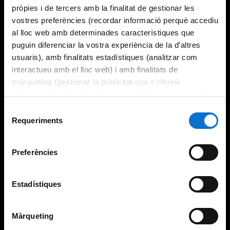
pròpies i de tercers amb la finalitat de gestionar les
vostres preferències (recordar informació perquè accediu
al lloc web amb determinades característiques que
puguin diferenciar la vostra experiència de la d’altres
usuaris), amb finalitats estadístiques (analitzar com
interactueu amb el lloc web) i amb finalitats de
màrqueting (gestionar la publicitat que s’ofereix
adequant-la en funció dels vostres hàbits de navegació).
Per obtenir més informació sobre les galetes podeu
Selecció
consultar la
Política de galetes del lloc web de la
Requeriments
de
Universitat de Barcelona
.
consentiment
Preferències
Estadístiques
Màrqueting