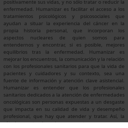
positivamente sus vidas, y no sólo tratar o reducir la
enfermedad. Humanizar es facilitar el acceso a los
tratamientos psicológicos y psicosociales que
ayudan a situar la experiencia del cáncer en la
propia historia personal, que incorporan los
aspectos nucleares de quien somos para
entendernos y encontrar, si es posible, mejores
equilibrios tras la enfermedad. Humanizar es
mejorar los encuentros, la comunicación y la relación
con los profesionales sanitarios para que la vida de
pacientes y cuidadores y su contexto, sea una
fuente de información y atención clave asistencial.
Humanizar es entender que los profesionales
sanitarios dedicados a la atención de enfermedades
oncológicas son personas expuestas a un desgaste
que impacta en su calidad de vida y desempeño
profesional, que hay que atender y tratar. Así, la
cátedra pretende primero, mostrar, reconocer y