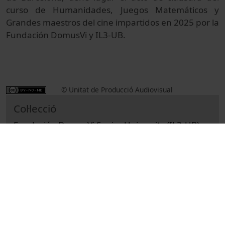
curso de Humanidades, Juegos Matemáticos y
Grandes maestros del cine impartidos en 2025 por la
Fundación DomusVi y IL3-UB.
© Unitat de Producció Audiovisual
Col·lecció
Fundación DomusVi Senior University (IL3-UB)
Institutional
Actes
Institut de Formació Contínua - IL3
Fundación DomusVi