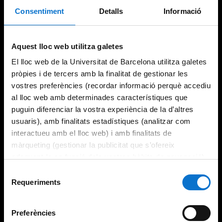
Consentiment
Detalls
Informació
Try again
Aquest lloc web utilitza galetes
El lloc web de la Universitat de Barcelona utilitza galetes
pròpies i de tercers amb la finalitat de gestionar les
vostres preferències (recordar informació perquè accediu
al lloc web amb determinades característiques que
puguin diferenciar la vostra experiència de la d’altres
usuaris), amb finalitats estadístiques (analitzar com
interactueu amb el lloc web) i amb finalitats de
màrqueting (gestionar la publicitat que s’ofereix
adequant-la en funció dels vostres hàbits de navegació).
Per obtenir més informació sobre les galetes podeu
Selecció
consultar la
Política de galetes del lloc web de la
Requeriments
de
Universitat de Barcelona
.
consentiment
Preferències