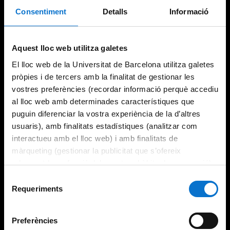
Consentiment
Detalls
Informació
Try again
Aquest lloc web utilitza galetes
El lloc web de la Universitat de Barcelona utilitza galetes
pròpies i de tercers amb la finalitat de gestionar les
vostres preferències (recordar informació perquè accediu
al lloc web amb determinades característiques que
puguin diferenciar la vostra experiència de la d’altres
usuaris), amb finalitats estadístiques (analitzar com
interactueu amb el lloc web) i amb finalitats de
màrqueting (gestionar la publicitat que s’ofereix
adequant-la en funció dels vostres hàbits de navegació).
Per obtenir més informació sobre les galetes podeu
Selecció
consultar la
Política de galetes del lloc web de la
Requeriments
de
Universitat de Barcelona
.
consentiment
Preferències