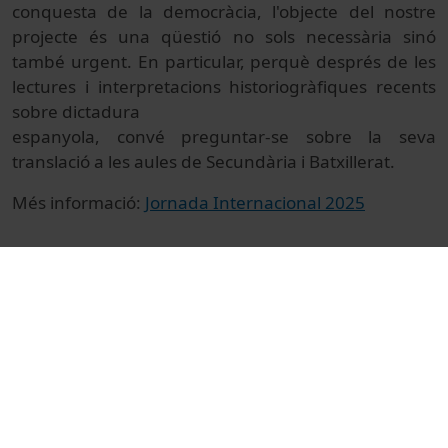
conquesta de la democràcia, l'objecte del nostre
projecte és una qüestió no sols necessària sinó
també urgent. En particular, perquè després de les
lectures i interpretacions historiogràfiques recents
sobre dictadura
espanyola, convé preguntar-se sobre la seva
translació a les aules de Secundària i Batxillerat.
Més informació:
Jornada Internacional 2025
© Unitat de Producció Audiovisual
Col·lecció
II Jornada Història, Memòria i Educació
Docència i Recerca
Arts i Humanitats