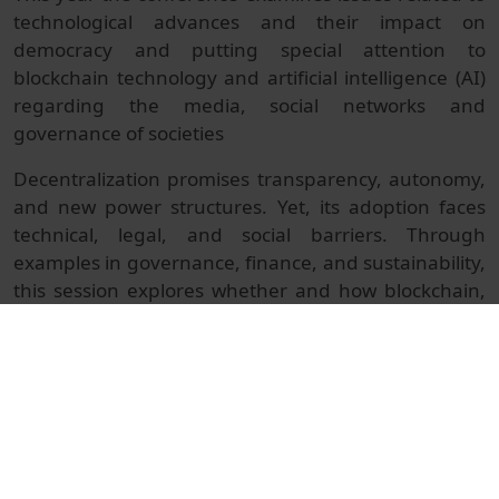
technological advances and their impact on
democracy and putting special attention to
blockchain technology and artificial intelligence (AI)
regarding the media, social networks and
governance of societies
Decentralization promises transparency, autonomy,
and new power structures. Yet, its adoption faces
technical, legal, and social barriers. Through
examples in governance, finance, and sustainability,
this session explores whether and how blockchain,
Web3 and other newly developing digital
technologies can create fairer and more
participatory economic systems.
© Unitat de Producció Audiovisual
Col·lecció