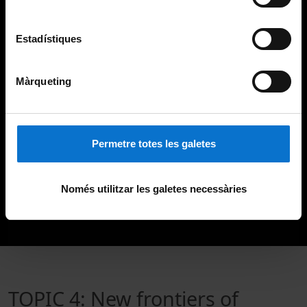
Estadístiques
Màrqueting
Permetre totes les galetes
Només utilitzar les galetes necessàries
TOPIC 4: New frontiers of