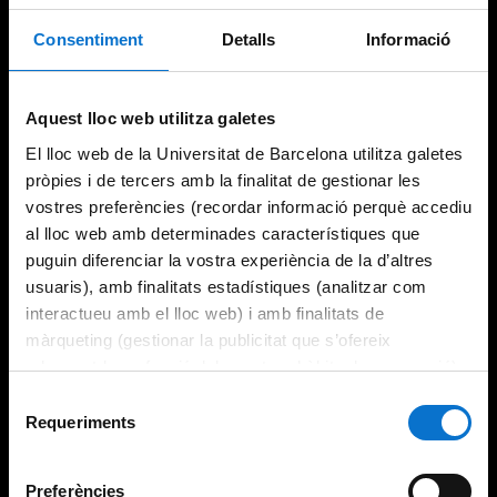
Consentiment
Detalls
Informació
Try again
Aquest lloc web utilitza galetes
El lloc web de la Universitat de Barcelona utilitza galetes
pròpies i de tercers amb la finalitat de gestionar les
vostres preferències (recordar informació perquè accediu
al lloc web amb determinades característiques que
puguin diferenciar la vostra experiència de la d’altres
usuaris), amb finalitats estadístiques (analitzar com
interactueu amb el lloc web) i amb finalitats de
màrqueting (gestionar la publicitat que s’ofereix
adequant-la en funció dels vostres hàbits de navegació).
Per obtenir més informació sobre les galetes podeu
Selecció
consultar la
Política de galetes del lloc web de la
Requeriments
de
Universitat de Barcelona
.
consentiment
Preferències