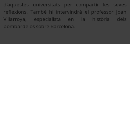
d’aquestes universitats per compartir les seves
reflexions. També hi intervindrà el professor Joan
Villarroya, especialista en la història dels
bombardejos sobre Barcelona.
© Unitat de Producció Audiovisual
Promocional
Videocreacions
Universitat de Barcelona
memòria col·lectiva
bombardeigs aeris
arxius universitaris