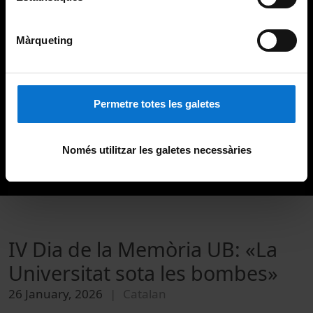
Màrqueting
Permetre totes les galetes
Només utilitzar les galetes necessàries
IV Dia de la Memòria UB: «La
Universitat sota les bombes»
26 January, 2026
Catalan