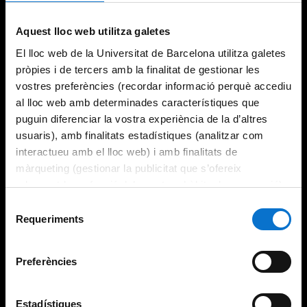
Try again
Aquest lloc web utilitza galetes
El lloc web de la Universitat de Barcelona utilitza galetes
pròpies i de tercers amb la finalitat de gestionar les
vostres preferències (recordar informació perquè accediu
al lloc web amb determinades característiques que
puguin diferenciar la vostra experiència de la d’altres
usuaris), amb finalitats estadístiques (analitzar com
interactueu amb el lloc web) i amb finalitats de
màrqueting (gestionar la publicitat que s’ofereix
adequant-la en funció dels vostres hàbits de navegació).
Per obtenir més informació sobre les galetes podeu
Selecció
consultar la
Política de galetes del lloc web de la
Requeriments
de
Universitat de Barcelona
.
consentiment
Preferències
Estadístiques