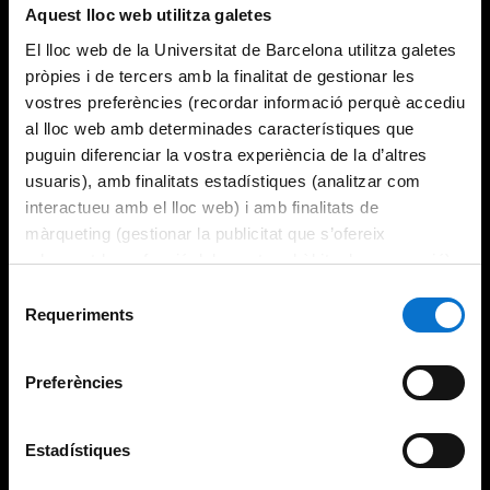
Aquest lloc web utilitza galetes
El lloc web de la Universitat de Barcelona utilitza galetes
pròpies i de tercers amb la finalitat de gestionar les
vostres preferències (recordar informació perquè accediu
al lloc web amb determinades característiques que
puguin diferenciar la vostra experiència de la d’altres
usuaris), amb finalitats estadístiques (analitzar com
interactueu amb el lloc web) i amb finalitats de
màrqueting (gestionar la publicitat que s’ofereix
adequant-la en funció dels vostres hàbits de navegació).
Per obtenir més informació sobre les galetes podeu
Selecció
consultar la
Política de galetes del lloc web de la
Requeriments
de
Universitat de Barcelona
.
consentiment
Preferències
Estadístiques