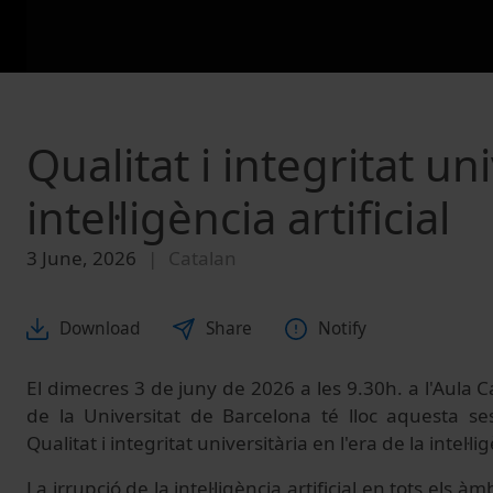
Qualitat i integritat uni
intel·ligència artificial
3 June, 2026
Catalan
Download
Share
Notify
El dimecres 3 de juny de 2026 a les 9.30h. a l'Aula Cap
de la Universitat de Barcelona té lloc aquesta se
Qualitat i integritat universitària en l'era de la intel·lig
La irrupció de la intel·ligència artificial en tots els 