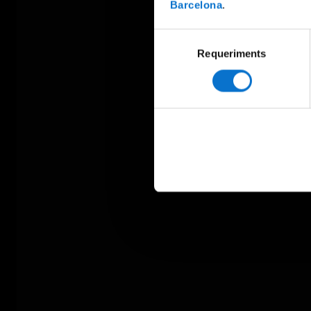
Barcelona
.
Selecció
Requeriments
de
consentiment