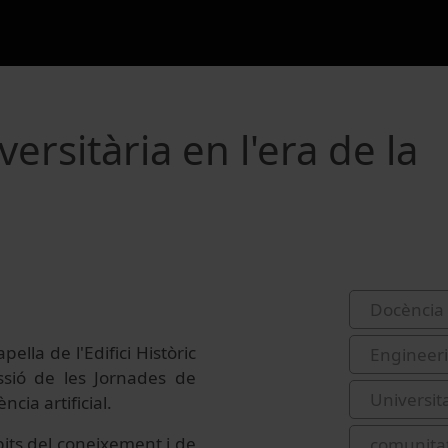
versitària en l'era de la
Docència 
ella de l'Edifici Històric
Engineer
ssió de les Jornades de
Universit
ència artificial.
àmbits del coneixement i de
comunitat