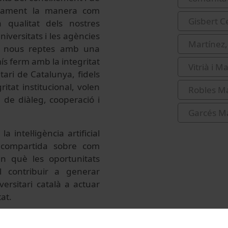
undament la manera com
Gisbert C
qualitat dels nostres
iversitats i les agències
Martínez,
els nous reptes amb una
ís ferm amb la integritat
Vitrià i M
tari de Catalunya, fidels
itat institucional, volen
Robles Ma
i de diàleg, cooperació i
Garcés M
a intel·ligència artificial
ó compartida sobre com
n què les oportunitats
l contribuir a generar
ersitari català a actuar
at.
tudis/Difusio/Jornades-i-