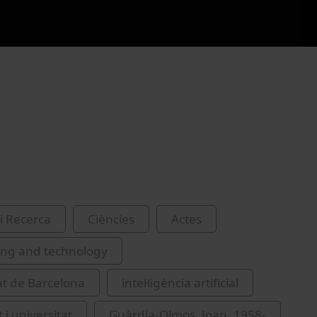
i Recerca
Ciències
Actes
ing and technology
at de Barcelona
intel·ligència artificial
 i universitat
Guàrdia-Olmos, Joan, 1958-