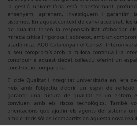
la gestió universitària està transformant prof
ensenyem, aprenem, investiguem i garantim la 
sistemes. En aquest context de canvi accelerat, les un
de qualitat tenen la responsabilitat d’abordar 
mirada crítica i rigorosa i, sobretot, amb un comprom
acadèmica. AQU Catalunya i el Consell Interuniversi
al seu compromís amb la millora contínua i la integr
contribuir a aquest debat col·lectiu oferint un espa
construcció compartida.
El cicle Qualitat i integritat universitària en l’era de l
neix amb l’objectiu d’obrir un espai de reflexi
garantir una cultura de qualitat en un entorn e
conviuen amb els riscos tecnològics. També vo
orientacions que ajudin els agents del sistema univ
amb criteris sòlids i compartits en aquesta nova realit
Més informació i programa:
https://www.aqu.cat/Es