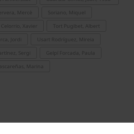
ervera, Mercè
Soriano, Miquel
 Celorrio, Xavier
Tort Pugibet, Albert
arca, Jordi
Usart Rodríguez, Mireia
rtínez, Sergi
Gelpí Forcada, Paula
ascareñas, Marina