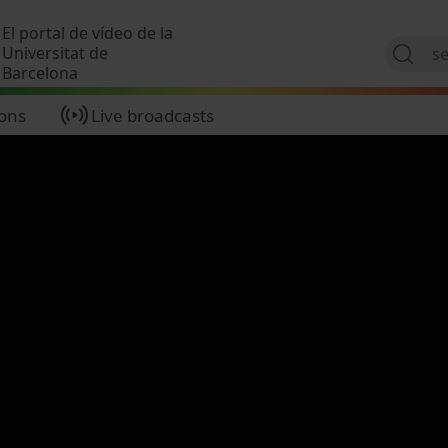
Skip to main content
El portal de vídeo de la
Universitat de
Barcelona
ions
Live broadcasts