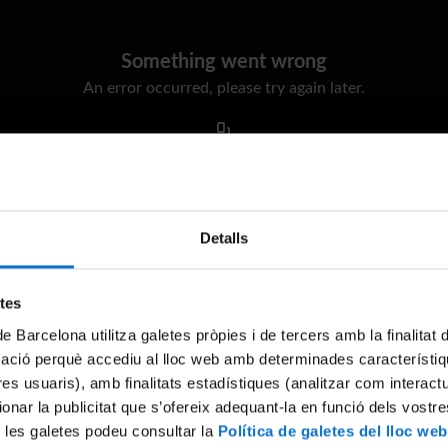
Something went wrong
An error occurred, please try again later.
Try again
Detalls
etes
de Barcelona utilitza galetes pròpies i de tercers amb la finalitat
mació perquè accediu al lloc web amb determinades característiq
tres usuaris), amb finalitats estadístiques (analitzar com interac
ionar la publicitat que s’ofereix adequant-la en funció dels vostr
 les galetes podeu consultar la
Política de galetes del lloc web