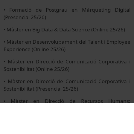
• Formació de Postgrau en Màrqueting Digital
(Presencial 25/26)
• Màster en Big Data & Data Science (Online 25/26)
• Màster en Desenvolupament del Talent i Employee
Experience (Online 25/26)
• Màster en Direcció de Comunicació Corporativa i
Sostenibilitat (Online 25/26)
• Màster en Direcció de Comunicació Corporativa i
Sostenibilitat (Presencial 25/26)
• Màster en Direcció de Recursos Humans:
Organització i Gestió del Talent (Presencial 25/26)
• Màster en Dret Digital i de la Intel·ligència Artificial
(Presencial 25/26)