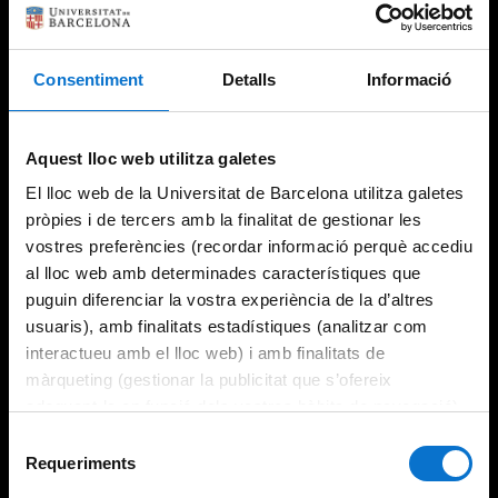
Consentiment
Detalls
Informació
Aquest lloc web utilitza galetes
El lloc web de la Universitat de Barcelona utilitza galetes
pròpies i de tercers amb la finalitat de gestionar les
vostres preferències (recordar informació perquè accediu
al lloc web amb determinades característiques que
puguin diferenciar la vostra experiència de la d’altres
usuaris), amb finalitats estadístiques (analitzar com
interactueu amb el lloc web) i amb finalitats de
màrqueting (gestionar la publicitat que s’ofereix
adequant-la en funció dels vostres hàbits de navegació).
Per obtenir més informació sobre les galetes podeu
Selecció
consultar la
Política de galetes del lloc web de la
Requeriments
de
Universitat de Barcelona
.
consentiment