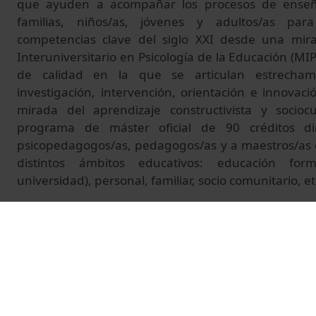
que ayuden a acompañar los procesos de enseñ
familias, niños/as, jóvenes y adultos/as par
competencias clave del siglo XXI desde una mira
Interuniversitario en Psicología de la Educación (M
de calidad en la que se articulan estrecham
investigación, intervención, orientación e innova
mirada del aprendizaje constructivista y socioc
programa de máster oficial de 90 créditos dir
psicopedagogos/as, pedagogos/as y a maestros/as 
distintos ámbitos educativos: educación forma
universidad), personal, familiar, socio comunitario, et
En el MIPE, el alumnado puede personalizar su
escogiendo alguna de las tres especialidades del 
intereses: intervención psicoeducativa, orienta
secundaria, o investigación, que enlaza con el doct
las cuatro grandes características del MIPE (cará
relación teoría-práctica, itinerario formativo pers
aprendizaje) a partir de la voz del propio alumn