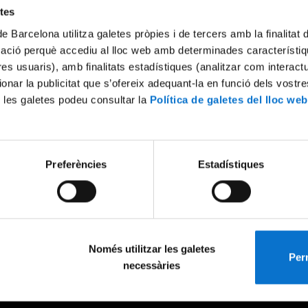
etes
de Barcelona utilitza galetes pròpies i de tercers amb la finalitat
mació perquè accediu al lloc web amb determinades característiq
tres usuaris), amb finalitats estadístiques (analitzar com interac
ionar la publicitat que s’ofereix adequant-la en funció dels vostr
 les galetes podeu consultar la
Política de galetes del lloc web
Preferències
Estadístiques
Només utilitzar les galetes
Perm
necessàries