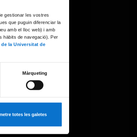
 de gestionar les vostres
ues que puguin diferenciar la
tueu amb el lloc web) i amb
es hàbits de navegació). Per
 de la Universitat de
Màrqueting
etre totes les galetes