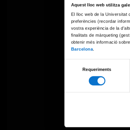
Aquest lloc web utilitza gal
El lloc web de la Universitat 
preferències (recordar infor
vostra experiència de la d’al
finalitats de màrqueting (gest
obtenir més informació sobre
Barcelona
.
Selecció
Requeriments
de
consentiment