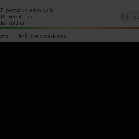
Skip to main content
El portal de vídeo de la
Universitat de
Barcelona
ions
Live broadcasts