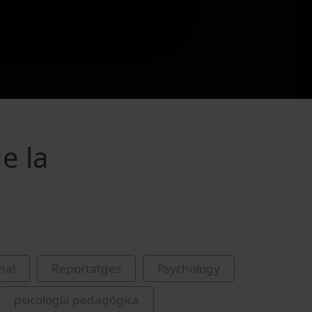
e la
nal
Reportatges
Psychology
psicologia pedagògica