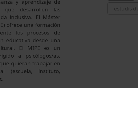
anza y aprendizaje de
estudis d
a que desarrollen las
da inclusiva. El Máster
IPE) ofrece una formación
ente los procesos de
ción educativa desde una
ultural. El MIPE es un
igido a psicólogos/as,
que quieran trabajar en
l (escuela, instituto,
c.
 itinerario formativo,
máster en función de sus
ción psicoeducativa en
orado. El vídeo presenta
cter interuniversitario,
onalizado y comunidad de
ado que participa en el