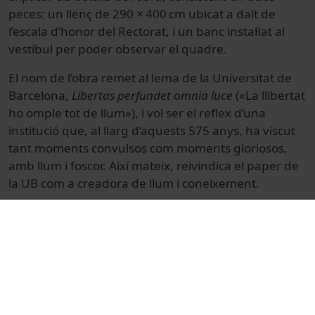
peces: un llenç de 290 × 400 cm ubicat a dalt de
l’escala d’honor del Rectorat, i un banc instal·lat al
vestíbul per poder observar el quadre.
El nom de l’obra remet al lema de la Universitat de
Barcelona,
Libertas perfundet omnia luce
(«La llibertat
ho omple tot de llum»), i vol ser el reflex d’una
institució que, al llarg d’aquests 575 anys, ha viscut
tant moments convulsos com moments gloriosos,
amb llum i foscor. Així mateix, reivindica el paper de
la UB com a creadora de llum i coneixement.
© Unitat de Producció Audiovisual
Cultural
Arts i Humanitats
Reportatges
Fine Arts