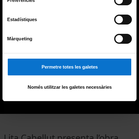
Preferències
Estadístiques
Màrqueting
Permetre totes les galetes
Només utilitzar les galetes necessàries
Lita Cabellut presenta l’obra