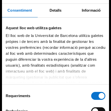
Consentiment
Detalls
Informació
Try again
Aquest lloc web utilitza galetes
El lloc web de la Universitat de Barcelona utilitza galetes
pròpies i de tercers amb la finalitat de gestionar les
vostres preferències (recordar informació perquè accediu
al lloc web amb determinades característiques que
puguin diferenciar la vostra experiència de la d’altres
usuaris), amb finalitats estadístiques (analitzar com
interactueu amb el lloc web) i amb finalitats de
màrqueting (gestionar la publicitat que s’ofereix
adequant-la en funció dels vostres hàbits de navegació).
Per obtenir més informació sobre les galetes podeu
Selecció
consultar la
Política de galetes del lloc web de la
Requeriments
de
Universitat de Barcelona
.
consentiment