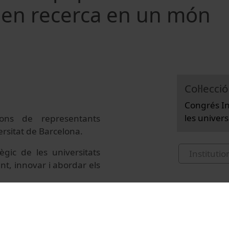
s en recerca en un món
Col·lecció
Congrés In
les univers
ons de representants
versitat de Barcelona.
ègic de les universitats
Institutio
nt, innovar i abordar els