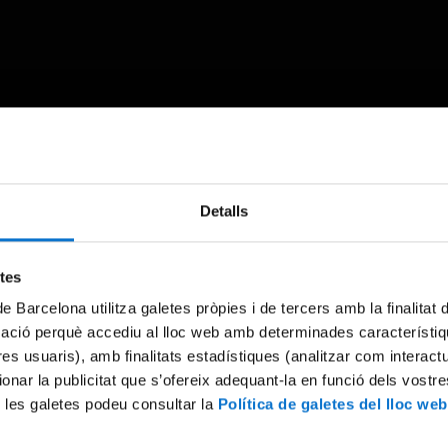
Something went wrong
Detalls
An error occurred, please try again later.
etes
de Barcelona utilitza galetes pròpies i de tercers amb la finalitat
Try again
mació perquè accediu al lloc web amb determinades característiq
tres usuaris), amb finalitats estadístiques (analitzar com interac
ionar la publicitat que s’ofereix adequant-la en funció dels vostr
 les galetes podeu consultar la
Política de galetes del lloc web