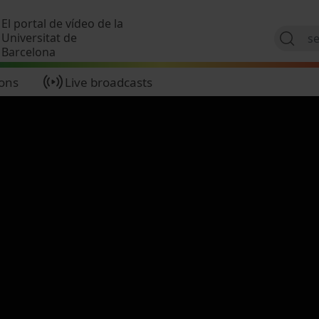
Skip to main content
El portal de vídeo de la
Universitat de
Barcelona
ions
Live broadcasts