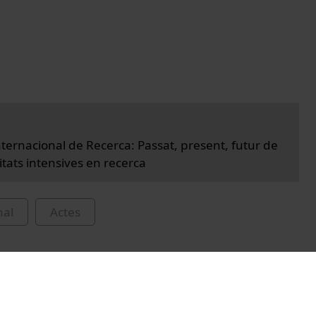
ternacional de Recerca: Passat, present, futur de
itats intensives en recerca
nal
Actes