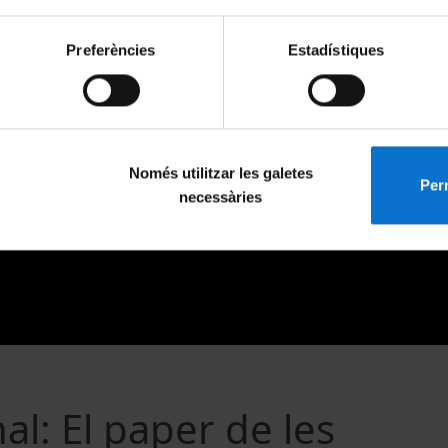
Preferències
Estadístiques
Només utilitzar les galetes
Perm
necessàries
al: El paper de les