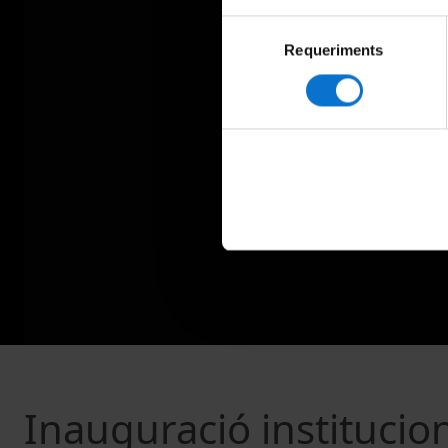
Selecció
Requeriments
de
consentiment
Inauguració institucion