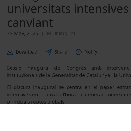
universitats intensive
canviant
27 May, 2026
Multilingual
Download
Share
Notify
Sessió inaugural del Congrés amb intervenci
institucionals de la Generalitat de Catalunya i la Uni
El discurs inaugural se centra en el paper estrat
intensives en recerca a l’hora de generar coneixeme
principals reptes globals.
© Unitat de Producció Audiovisual