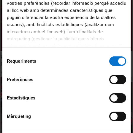
vostres preferències (recordar informació perquè accediu
al lloc web amb determinades característiques que
puguin diferenciar la vostra experiència de la d’altres
usuaris), amb finalitats estadístiques (analitzar com
interactueu amb el lloc web) i amb finalitats de
màrqueting (gestionar la publicitat que s’ofereix
adequant-la en funció dels vostres hàbits de navegació).
Per obtenir més informació sobre les galetes podeu
Selecció
Facultat de Dret. Acte de Graduació. Grau en Dret.
consultar la
Política de galetes del lloc web de la
Requeriments
de
Promoció 2016-2020. Sessió 13 de desembre de 2021
Universitat de Barcelona
.
consentiment
26 October, 2021
Preferències
Estadístiques
Màrqueting